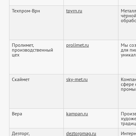
Техпром-Врн
tpvrn.ru
Металл
чёрной
обработ
Пролимет,
prolimet.ru
Мы соз
производственный
для п
цех
уникал
Скаймет
sky-met.ru
Компан
сфере 
промыш
Вера
kampan.ru
Произв
художе
традиц
Дезторг,
deztorgmag.ru
Интерн