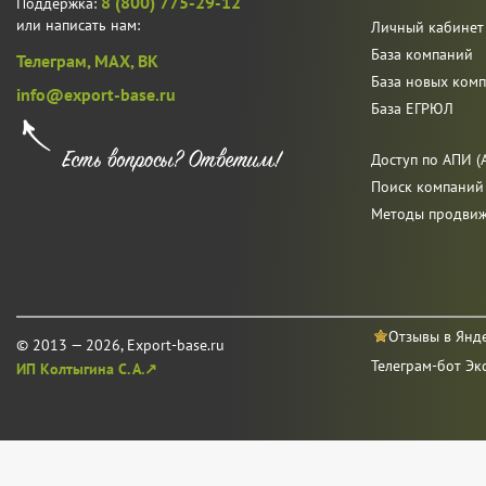
8 (800) 775-29-12
Поддержка:
или написать нам:
Личный кабинет
База компаний
Телеграм,
MAX,
ВК
База новых ком
info@export-base.ru
База ЕГРЮЛ
Доступ по АПИ (A
Поиск компаний
Методы продви
Отзывы в Янд
© 2013 — 2026, Export-base.ru
Телеграм-бот Эк
ИП Колтыгина С. А.↗