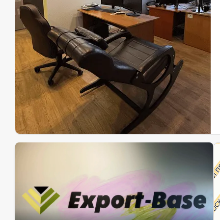
Эк
Ин
Ин