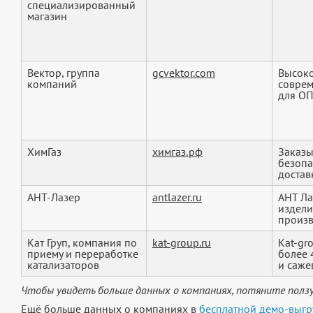
специализированный
магазин
Вектор, группа
gcvektor.com
Высоко
компаний
соврем
для ОП
ХимГаз
химгаз.рф
Заказы
безопа
достав
АНТ-Лазер
antlazer.ru
АНТ Ла
издели
произво
Кат Груп, компания по
kat-group.ru
Kat-gr
приему и переработке
более 
катализаторов
и сажев
Чтобы увидеть больше данных о компаниях, потяните ползу
Ещё больше данных о компаниях в
бесплатной демо-выгр