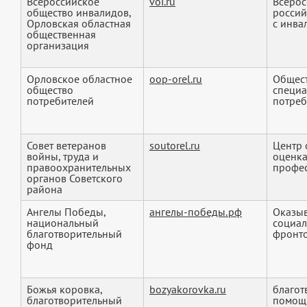
Всероссийское
voi.ru
Всерос
общество инвалидов,
россий
Орловская областная
с инва
общественная
организация
Орловское областное
oop-orel.ru
Общест
общество
специа
потребителей
потреб
Совет ветеранов
soutorel.ru
Центр 
войны, труда и
оценка
правоохранительных
профес
органов Советского
района
Ангелы Победы,
ангелы-победы.рф
Оказыв
национальный
социал
благотворительный
фронто
фонд
Божья коровка,
bozyakorovka.ru
благот
благотворительный
помощь