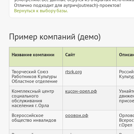
Отлично подходит для аутрич(outreach)-проектов!
Вернуться к выбору базы.
Пример компаний (демо)
Название компании
Сайт
Описан
Творческий Союз
rtsrk.org
Россий
Работников Культуры
Культу
Областное отделение
Комплексный центр
кцсон-орел.рф
Узнайт
социального
движен
обслуживания
присое
населения г. Орла
Всероссийское
ооовои.рф
Орловс
общество инвалидов
Всерос
г.Орел