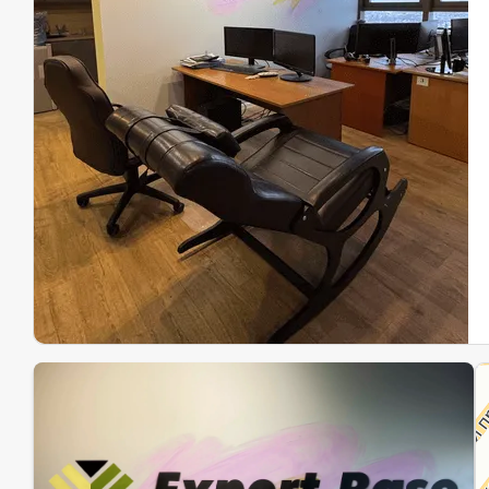
Эк
Ин
Ин