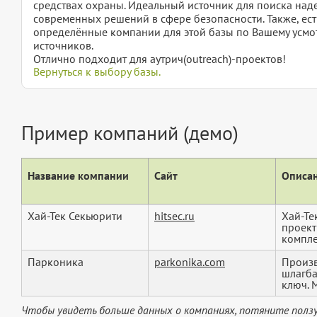
средствах охраны. Идеальный источник для поиска на
современных решений в сфере безопасности. Также, ест
определённые компании для этой базы по Вашему усмот
источников.
Отлично подходит для аутрич(outreach)-проектов!
Вернуться к выбору базы.
Пример компаний (демо)
Название компании
Сайт
Описан
Хай-Тек Секьюрити
hitsec.ru
Хай-Те
проект
компле
Парконика
parkonika.com
Произв
шлагба
ключ. М
Чтобы увидеть больше данных о компаниях, потяните ползу