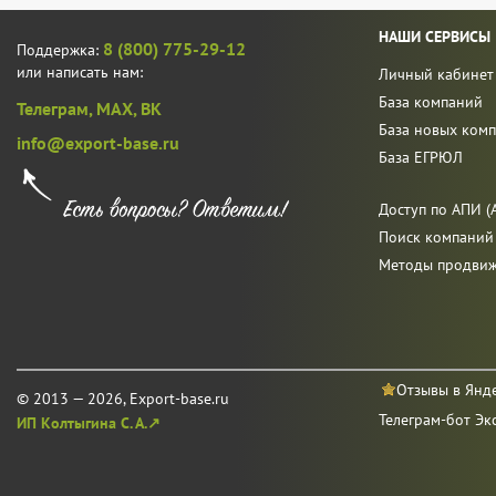
НАШИ СЕРВИСЫ
8 (800) 775-29-12
Поддержка:
или написать нам:
Личный кабинет
База компаний
Телеграм,
MAX,
ВК
База новых ком
info@export-base.ru
База ЕГРЮЛ
Доступ по АПИ (A
Поиск компаний
Методы продви
Отзывы в Янд
© 2013 — 2026, Export-base.ru
Телеграм-бот Эк
ИП Колтыгина С. А.↗