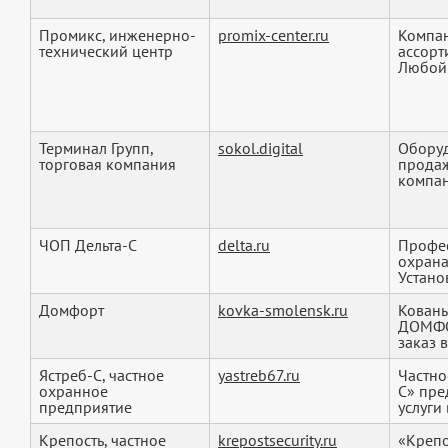
Промикс, инженерно-
promix-center.ru
Компан
технический центр
ассорт
Любой 
Терминал Групп,
sokol.digital
Оборуд
торговая компания
продаж
компан
ЧОП Дельта-С
delta.ru
Профес
охрана
Установ
Домфорт
kovka-smolensk.ru
Кованы
ДОМФОР
заказ в
Ястреб-С, частное
yastreb67.ru
Частно
охранное
С» пре
предприятие
услуги 
Крепость, частное
krepostsecurity.ru
«Крепо