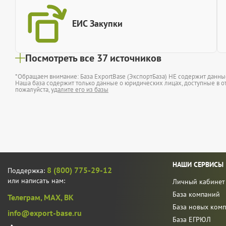
ЕИС Закупки
Посмотреть все 37 источников
*Обращаем внимание: База ExportBase (ЭкспортБаза) НЕ содержит данн
Наша база содержит только данные о юридических лицах, доступные в от
пожалуйста,
удалите его из базы
НАШИ СЕРВИСЫ
8 (800) 775-29-12
Поддержка:
или написать нам:
Личный кабинет
База компаний
Телеграм,
MAX,
ВК
База новых ком
info@export-base.ru
База ЕГРЮЛ