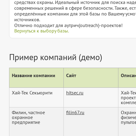
средствах охраны. Идеальный источник для поиска на
современных решений в сфере безопасности. Также, ест
определённые компании для этой базы по Вашему усмот
источников.
Отлично подходит для аутрич(outreach)-проектов!
Вернуться к выбору базы.
Пример компаний (демо)
Название компании
Сайт
Описан
Хай-Тек Секьюрити
hitsec.ru
Хай-Те
проект
компле
Филин, частное
filin67.ru
Охранн
охранное
физиче
предприятие
пультов