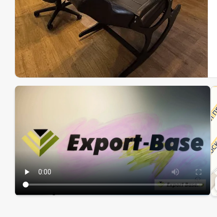
Эк
Ин
Ин