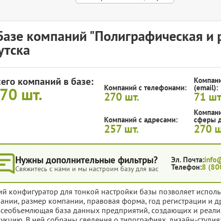
Базе компаний "Полиграфическая и 
утска
сего компаний в базе:
Компани
Компаний с телефонами:
(email):
270
шт.
270
шт.
71
шт
Компани
Компаний с адресами:
сферы д
257
шт.
270
ш
Нужны дополнительные фильтры?
Эл. Почта:
info
Телефон:
8 (80
Свяжитесь с нами и мы настроим базу для вас
ий конфигуратор для тонкой настройки базы позволяет исполь
ании, размер компании, правовая форма, год регистрации и д
всеобъемлющая база данных предприятий, создающих и реал
укцию. В ней собраны сведения о типографиях, дизайн-студи