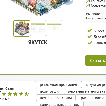
Контакты
Основной
Вы можете и
базу в наше
6 меся
База о
ЯКУТСК
Наша 
Скачать
рекламная продукция
наружная р
инг базы
полиграфия
рекламные агентства 
7
почтовая рассылка
графический д
ок:
47
копировальные центры