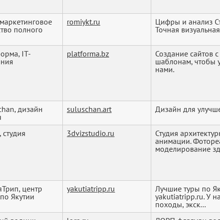
 маркетинговое
romiykt.ru
Цифры и анализ С
ство полного
Точная визуальная
орма, IT-
platforma.bz
Создание сайтов с
ания
шаблонам, чтобы у
нами.
chan, дизайн
suluschan.art
Дизайн для улучш
я
, студия
3dvizstudio.ru
Студия архитекту
анимации. Фоторе
моделирование зда
яТрип, центр
yakutiatripp.ru
Лучшие туры по Я
 по Якутии
yakutiatripp.ru. У
походы, экск...