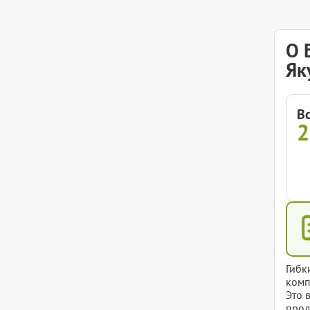
О 
Як
В
Гибк
комп
Это 
прод