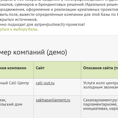
риалов, сувениров и брендинговых решений. Идеальное решен
продвижения, оформление и реализации креативных проектов. 
вить поля, вывести определённые компании для этой базы по 
ткрытых источников.
чно подходит для аутрич(outreach)-проектов!
уться к выбору базы.
мер компаний (демо)
ние компании
Сайт
Описание сайта (те
ный Call-Центр
call-out.ru
Услуги колл центр
холодным звонкам 
мэн,
sakhaparliament.ru
Сахапарламент.ру 
ельский дом
парламентаризме,
инициативах, наро