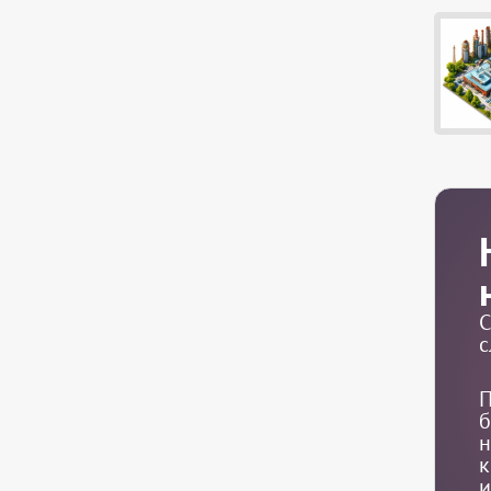
С
с
П
б
н
к
и