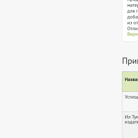
мате
для 
доба
из о
Отли
Верн
При
Назва
Успеш
Ил Ту
издат