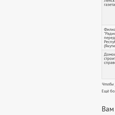
Ленск
газет
Филиа
"Ради
пере
Респу
(Якути
Домос
строи
справ
Чтобы 
Ещё бо
Вам