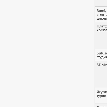
Romi,
агент
цикла
Платф
комп
Sulus
студи
3D viz
Якути
туров