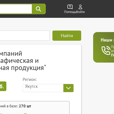
Помощь
Войти
Найти
Наши 
П
омпаний
д
П
рафическая и
ная продукция"
Регион:
б.
Якутск
ний в базе:
270
шт