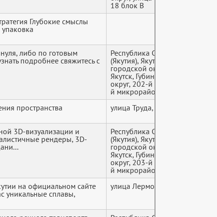
18 блок В
тратегия Глубокие смыслы
+7 (9*
 упаковка
 нуля, либо по готовым
Республика Саха
+7 (9*
знать подробнее свяжитесь с
(Якутия), Якутск
городской округ,
Якутск, Губинский
округ, 202-й м-н, 202-
й микрорайон, 15
ения пространства
улица Труда, 1
+7 (9*
рной 3D-визуализации и
Республика Саха
+7 (9*
алистичные рендеры, 3D-
(Якутия), Якутск
ни...
городской округ,
Якутск, Губинский
округ, 203-й м-н, 203-
й микрорайон, 21
кутии на официальном сайте
улица Лермонтова, 67
+7 (9*
 нас уникальные сплавы,