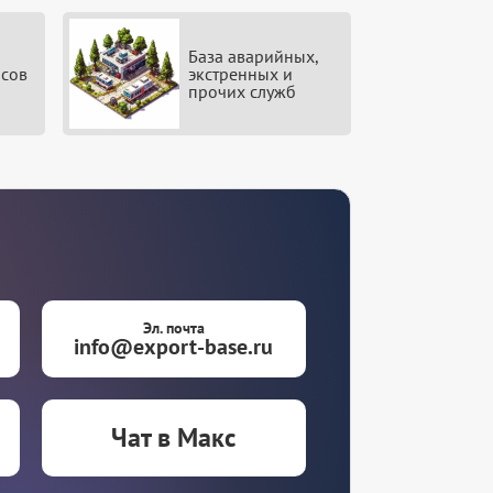
База аварийных,
исов
экстренных и
прочих служб
Эл. почта
info@export-base.ru
Чат в Макс