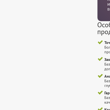
и
в
Осо
про
То
Бо
пр
За
Баз
до
Ан
Ба
гл
Га
Баз
ка
Ко