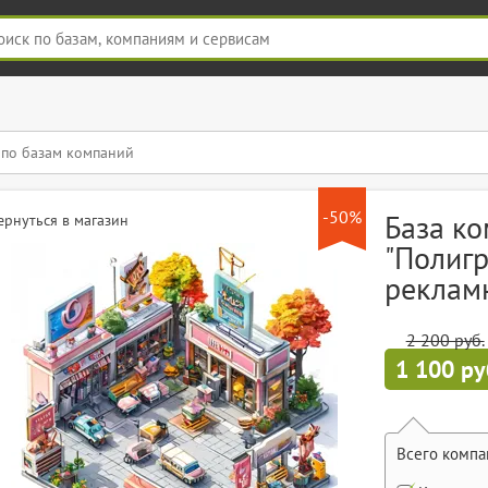
-50%
База к
ернуться в магазин
"Полиг
реклам
2 200 руб.
1 100 ру
Всего компа