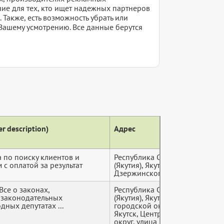
ие для тех, кто ищет надежных партнеров
Также, есть возможность убрать или
Вашему усмотрению. Все данные берутся
г description)
Адрес
Теле
а по поиску клиентов и
Республика Саха
+7 (9*
с оплатой за результат
(Якутия), Якутск, улица
Дзержинского, 18/2
Все о законах,
Республика Саха
+7 (9*
 законодательных
(Якутия), Якутск
дных депутатах ...
городской округ,
Якутск, Центральный
округ, улица Кирова,