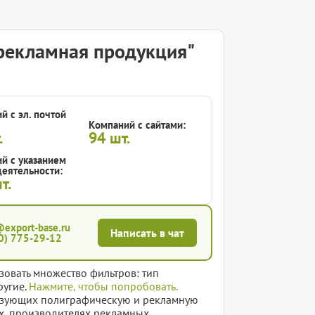
рекламная продукция"
й с эл. почтой
Компаний с сайтами:
.
94
шт.
й с указанием
еятельности:
т.
@export-base.ru
Написать в чат
0) 775-29-12
зовать множество фильтров: тип
ругие.
Нажмите, чтобы попробовать.
изующих полиграфическую и рекламную
ях, производителях рекламных