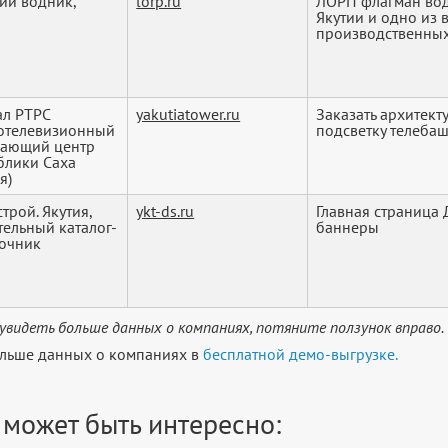
ий водник,
lorp.ru
ЛОРП флагман вод
а
Якутии и одно из 
производственных 
л РТРС
yakutiatower.ru
Заказать архитек
отелевизионный
подсветку телебаш
дающий центр
блики Саха
я)
трой. Якутия,
ykt-ds.ru
Главная страница
тельный каталог-
баннеры
очник
увидеть больше данных о компаниях, потяните ползунок вправо.
льше данных о компаниях в
бесплатной демо-выгрузке.
 может быть интересно: