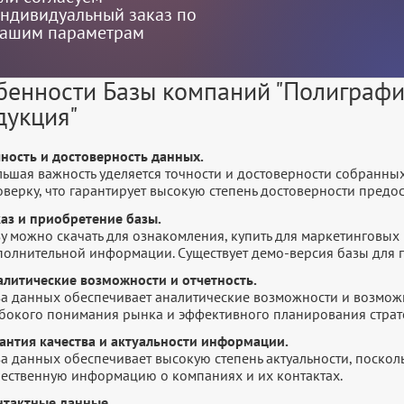
ндивидуальный заказ по
ашим параметрам
бенности Базы компаний "Полиграфи
дукция"
чность и достоверность данных.
льшая важность уделяется точности и достоверности собранны
оверку, что гарантирует высокую степень достоверности пред
каз и приобретение базы.
у можно скачать для ознакомления, купить для маркетинговых 
полнительной информации. Существует демо-версия базы для п
алитические возможности и отчетность.
за данных обеспечивает аналитические возможности и возмож
убокого понимания рынка и эффективного планирования страт
рантия качества и актуальности информации.
а данных обеспечивает высокую степень актуальности, посколь
чественную информацию о компаниях и их контактах.
нтактные данные.