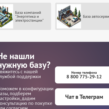
База компаний
"Энергетика и
База автосерв
электростанции"
Не нашли
нужную базу?
вяжитесь с нашей
Номер телефона
лужбой поддержки
8 800 775-29-12
оможем в конфигурации
азы, подберем
Чат в Телеграм
астройки, дадим
онсультацию по покупке
ли согласуем