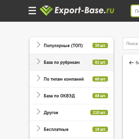
Популярные (ТОП)
30 шт.
База по рубрикам
82 шт.
В
По типам компаний
60 шт.
База по ОКВЭД
88 шт.
Другое
210 шт.
Бесплатные
18 шт.