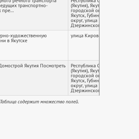
ного речного транспорта
Республика Саха
+7 (9*
ведущих транспортно-
(Якутия), Якутск
пре...
городской округ,
Якутск, Губинский
округ, улица
Дзержинского, 2
турно-художественную
улица Кирова, 19/3а
+7 (9*
ни в Якутске
 Домострой Якутия Посмотреть
Республика Саха
+7 (9*
(Якутия), Якутск
городской округ,
Якутск, Губинский
округ, улица
Дзержинского, 18/2
 Таблица содержит множество полей.