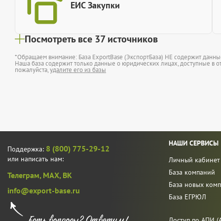
ЕИС Закупки
Посмотреть все 37 источников
*Обращаем внимание: База ExportBase (ЭкспортБаза) НЕ содержит данн
Наша база содержит только данные о юридических лицах, доступные в от
пожалуйста,
удалите его из базы
НАШИ СЕРВИСЫ
8 (800) 775-29-12
Поддержка:
или написать нам:
Личный кабинет
База компаний
Телеграм,
MAX,
ВК
База новых ком
info@export-base.ru
База ЕГРЮЛ
Доступ по АПИ (A