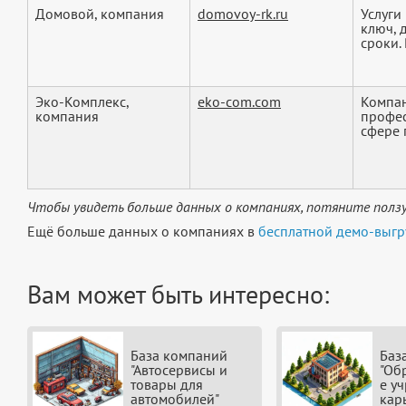
Домовой, компания
domovoy-rk.ru
Услуги
ключ, 
сроки. 
Эко-Комплекс,
eko-com.com
Компан
компания
профес
сфере 
Чтобы увидеть больше данных о компаниях, потяните ползу
Ещё больше данных о компаниях в
бесплатной демо-выгр
Вам может быть интересно:
База компаний
Баз
"Автосервисы и
"Об
товары для
е у
автомобилей"
кар