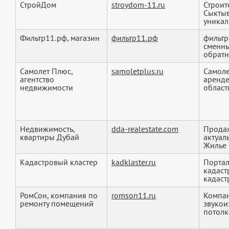
СтройДом
stroydom-11.ru
Строит
Сыктыв
уникал
Фильтр11.рф, магазин
фильтр11.рф
фильтр
сменны
обратно
Самолет Плюс,
samoletplus.ru
Самоле
агентство
аренде
недвижимости
области
Недвижимость,
dda-realestate.com
Продаж
квартиры Дубай
актуал
Жилье 
Кадастровый кластер
kadklaster.ru
Портал
кадаст
кадаст
РомСон, компания по
romson11.ru
Компан
ремонту помещений
звукои
потолка.