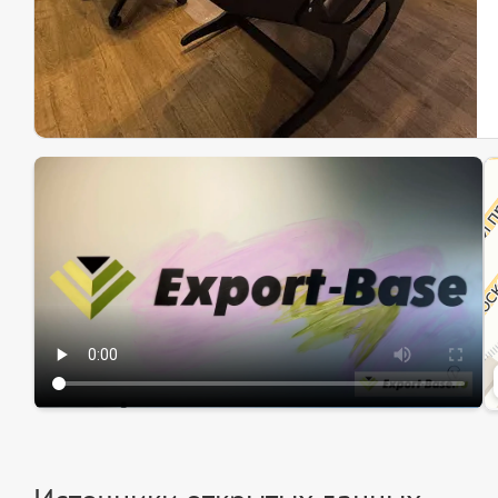
Эк
Ин
Ин