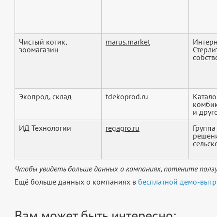
Чистый котик,
marus.market
Интерн
зоомагазин
Стерли
собств
Экопрод, склад
tdekoprod.ru
Катало
комбик
и друго
ИД Технологии
regagro.ru
Группа
решен
сельск
Чтобы увидеть больше данных о компаниях, потяните ползу
Ещё больше данных о компаниях в
бесплатной демо-выгр
Вам может быть интересно: