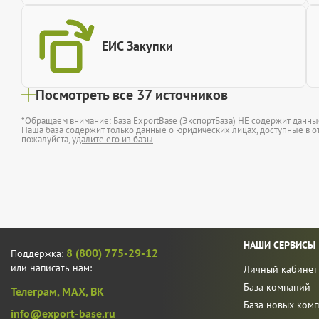
ЕИС Закупки
Посмотреть все 37 источников
*Обращаем внимание: База ExportBase (ЭкспортБаза) НЕ содержит данн
Наша база содержит только данные о юридических лицах, доступные в от
пожалуйста,
удалите его из базы
НАШИ СЕРВИСЫ
8 (800) 775-29-12
Поддержка:
или написать нам:
Личный кабинет
База компаний
Телеграм,
MAX,
ВК
База новых ком
info@export-base.ru