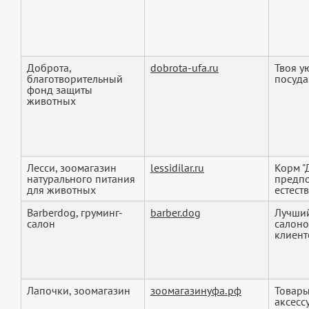
Доброта,
dobrota-ufa.ru
Твоя у
благотворительный
посуда
фонд защиты
животных
Лесси, зоомагазин
lessidilar.ru
Корм "
натурального питания
предпо
для животных
естеств
Barberdog, груминг-
barber.dog
Лучший
салон
салоно
клиенто
Лапочки, зоомагазин
зоомагазинуфа.рф
Товары
аксесс