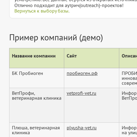
Отлично подходит для аутрич(outreach)-проектов!
Вернуться к выбору базы.
Пример компаний (демо)
Название компании
Сайт
Описан
БК Пробиоген
пробиоген.рф
ПРОБИО
иннова
соврем
ВетПрофи,
vetprofi-vet.ru
Информ
ветеринарная клиника
ВетПро
Плюша, ветеринарная
plyusha-vet.ru
Инфор
клиника
на ули