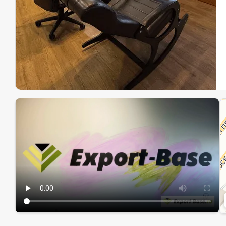
Эк
Ин
Ин