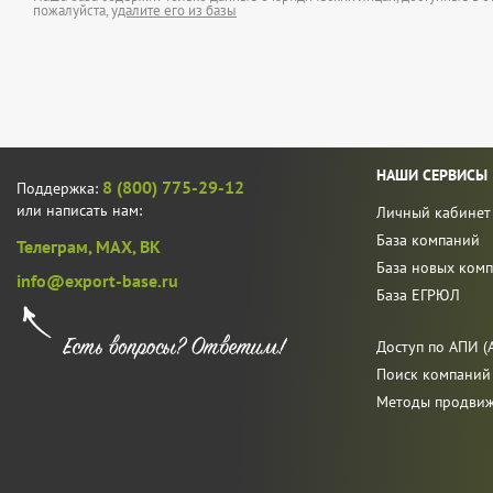
пожалуйста,
удалите его из базы
НАШИ СЕРВИСЫ
8 (800) 775-29-12
Поддержка:
или написать нам:
Личный кабинет
База компаний
Телеграм,
MAX,
ВК
База новых ком
info@export-base.ru
База ЕГРЮЛ
Доступ по АПИ (A
Поиск компаний
Методы продви