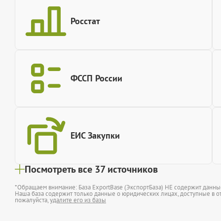
Росстат
ФССП России
ЕИС Закупки
Посмотреть все 37 источников
*Обращаем внимание: База ExportBase (ЭкспортБаза) НЕ содержит данн
Наша база содержит только данные о юридических лицах, доступные в от
пожалуйста,
удалите его из базы