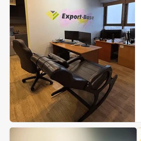
Эк
Ин
Ин