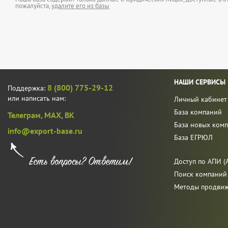
пожалуйста,
удалите его из базы
НАШИ СЕРВИСЫ
8 (800) 775-29-12
Поддержка:
или написать нам:
Личный кабинет
База компаний
Телеграм,
MAX,
ВК
База новых ком
info@export-base.ru
База ЕГРЮЛ
Доступ по АПИ (A
Поиск компаний
Методы продви