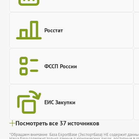
Росстат
ФССП России
ЕИС Закупки
Посмотреть все 37 источников
*Обращаем внимание: База ExportBase (ЭкспортБаза) НЕ содержит данн
Наша база содержит только данные о юридических лицах, доступные в от