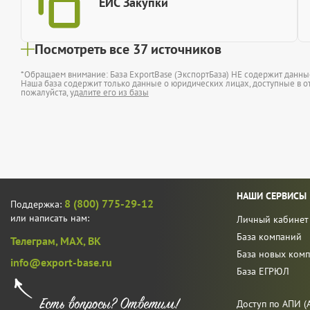
ЕИС Закупки
Посмотреть все 37 источников
*Обращаем внимание: База ExportBase (ЭкспортБаза) НЕ содержит данн
Наша база содержит только данные о юридических лицах, доступные в от
пожалуйста,
удалите его из базы
НАШИ СЕРВИСЫ
8 (800) 775-29-12
Поддержка:
или написать нам:
Личный кабинет
База компаний
Телеграм,
MAX,
ВК
База новых ком
info@export-base.ru
База ЕГРЮЛ
Доступ по АПИ (A