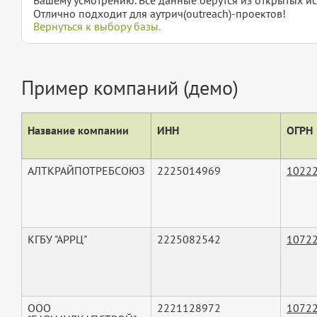
Отлично подходит для аутрич(outreach)-проектов!
Вернуться к выбору базы.
Пример компаний (демо)
Название компании
ИНН
ОГРН
АЛТКРАЙПОТРЕБСОЮЗ
2225014969
1022
КГБУ "АРРЦ"
2225082542
1072
ООО
2221128972
1072