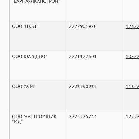
"БАРНАУЛКАПСТРОЙ"
ООО "ЦКБТ"
2222901970
1232
ООО ЮА "ДЕЛО"
2221127601
1072
ООО "АСМ"
2223590935
1132
ООО "ЗАСТРОЙЩИК
2225225744
1222
"МД"