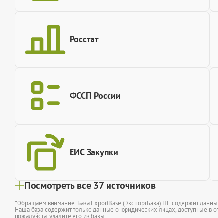
Росстат
ФССП России
ЕИС Закупки
Посмотреть все 37 источников
*Обращаем внимание: База ExportBase (ЭкспортБаза) НЕ содержит данн
Наша база содержит только данные о юридических лицах, доступные в от
пожалуйста,
удалите его из базы