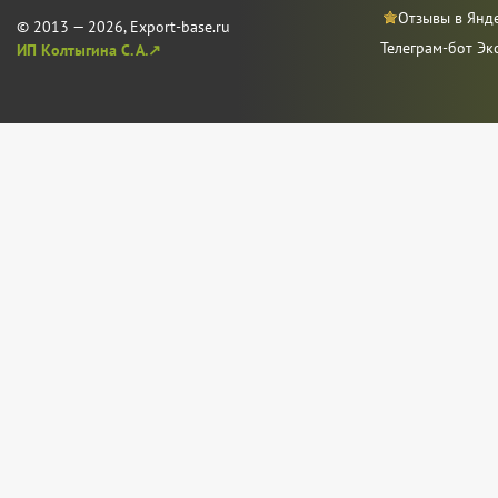
Отзывы в Янд
© 2013 — 2026, Export-base.ru
Телеграм-бот Эк
ИП Колтыгина С. А.↗