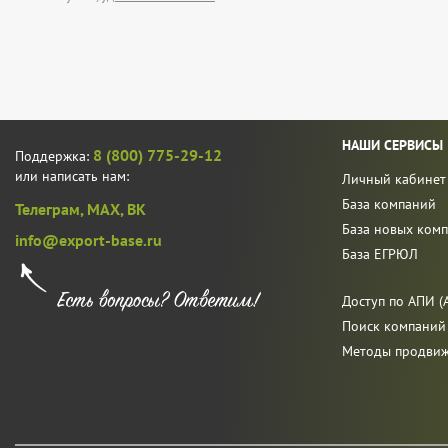
НАШИ СЕРВИСЫ
8 (800) 775-29-12
Поддержка:
или написать нам:
Личный кабинет
База компаний
Телеграм,
MAX,
ВК
База новых ком
info@export-base.ru
База ЕГРЮЛ
Доступ по АПИ (A
Поиск компаний
Методы продви