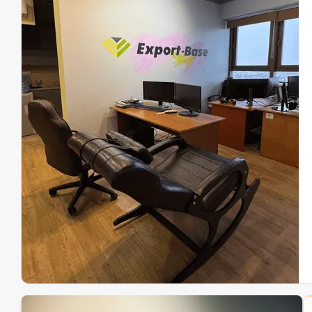
Эк
Ин