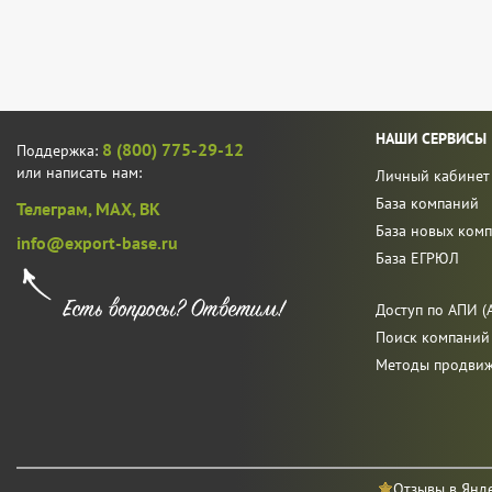
НАШИ СЕРВИСЫ
8 (800) 775-29-12
Поддержка:
или написать нам:
Личный кабинет
База компаний
Телеграм,
MAX,
ВК
База новых ком
info@export-base.ru
База ЕГРЮЛ
Доступ по АПИ (A
Поиск компаний
Методы продви
Отзывы в Янд