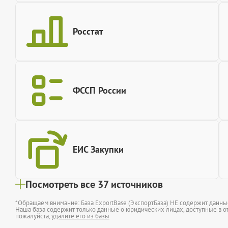
Росстат
ФССП России
ЕИС Закупки
Посмотреть все 37 источников
*Обращаем внимание: База ExportBase (ЭкспортБаза) НЕ содержит данн
Наша база содержит только данные о юридических лицах, доступные в от
пожалуйста,
удалите его из базы