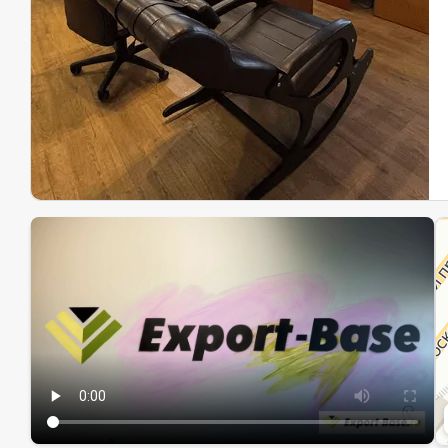
Эк
Ин
Ин