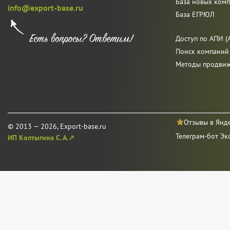
База новых ком
info@export-base.ru
База ЕГРЮЛ
Доступ по АПИ (A
Поиск компаний
Методы продви
Отзывы в Янд
© 2013 — 2026, Export-base.ru
Телеграм-бот Эк
ИП Колтыгина С. А.↗