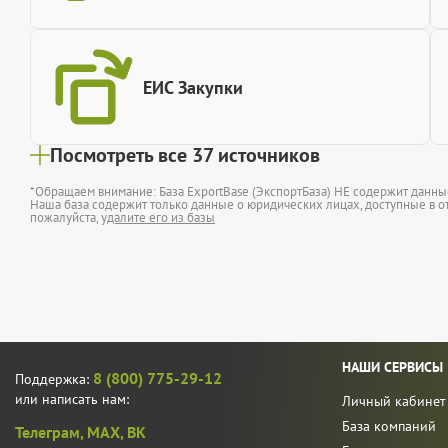
ЕИС Закупки
Посмотреть все 37 источников
*Обращаем внимание: База ExportBase (ЭкспортБаза) НЕ содержит данн
Наша база содержит только данные о юридических лицах, доступные в от
пожалуйста,
удалите его из базы
НАШИ СЕРВИСЫ
8 (800) 775-29-12
Поддержка:
или написать нам:
Личный кабинет
База компаний
Телеграм,
MAX,
ВК