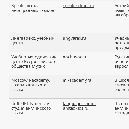
Speak!, школа
speak-school.ru
Англий
иностранных языков
язык, 
алгебра
Лингварекс, учебный
lingvarex.ru
Учебны
центр
детска
предла
Учебно-методический
nochuvog.ru
Русски
центр Всероссийского
очно и
общества глухих
взрослы
Moscow j-academy,
mj-academy.ru
В школ
школа японского
сможет
языка
элемен
UnitedKids, детская
languageschool-
Школа-
студия английского
unitedkids.ru
англий
языка
методик