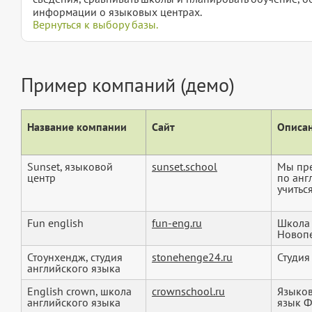
информации о языковых центрах.
Вернуться к выбору базы.
Пример компаний (демо)
Название компании
Сайт
Описан
Sunset, языковой
sunset.school
Мы пре
центр
по анг
учиться
Fun english
fun-eng.ru
Школа 
Новоп
Стоунхендж, студия
stonehenge24.ru
Студия
английского языка
English crown, школа
crownschool.ru
Языков
английского языка
язык Ф