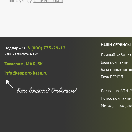
пожалуйста,
удалите его из базы
НАШИ СЕРВИСЫ
8 (800) 775-29-12
Поддержка:
или написать нам:
Личный кабинет
База компаний
Телеграм,
MAX,
ВК
База новых ком
info@export-base.ru
База ЕГРЮЛ
Доступ по АПИ (A
Поиск компаний
Методы продви