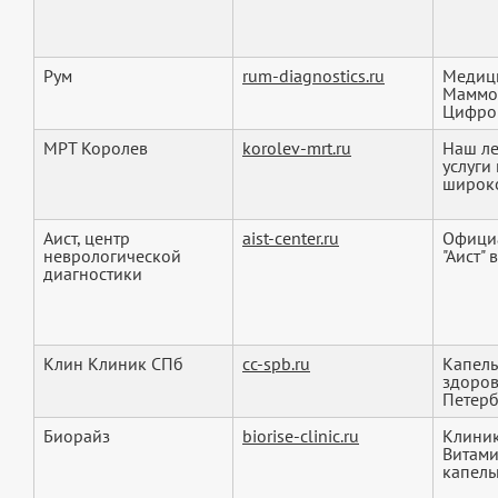
Рум
rum-diagnostics.ru
Медици
Маммол
Цифров
МРТ Королев
korolev-mrt.ru
Наш ле
услуги
широко
Аист, центр
aist-center.ru
Официа
неврологической
"Аист"
диагностики
Клин Клиник СПб
cc-spb.ru
Капель
здоров
Петерб
Биорайз
biorise-clinic.ru
Клиник
Витами
капель