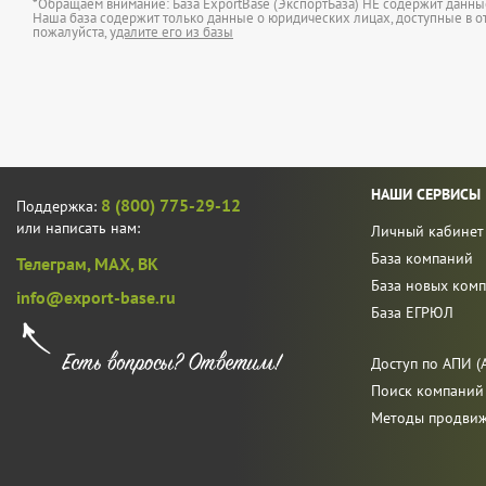
*Обращаем внимание: База ExportBase (ЭкспортБаза) НЕ содержит данн
Наша база содержит только данные о юридических лицах, доступные в от
пожалуйста,
удалите его из базы
НАШИ СЕРВИСЫ
8 (800) 775-29-12
Поддержка:
или написать нам:
Личный кабинет
База компаний
Телеграм,
MAX,
ВК
База новых ком
info@export-base.ru
База ЕГРЮЛ
Доступ по АПИ (A
Поиск компаний
Методы продви