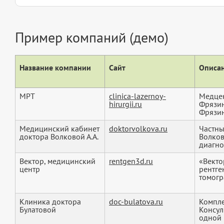
Пример компаний (демо)
Название компании
Сайт
Описан
МРТ
clinica-lazernoy-
Медцен
hirurgii.ru
Фрязин
Фрязи
Медицинский кабинет
doktorvolkova.ru
Частны
доктора Волковой А.А.
Волков
диагнос
Вектор, медицинский
rentgen3d.ru
«Векто
центр
рентге
томогр
Клиника доктора
doc-bulatova.ru
Компле
Булатовой
Консул
одной 