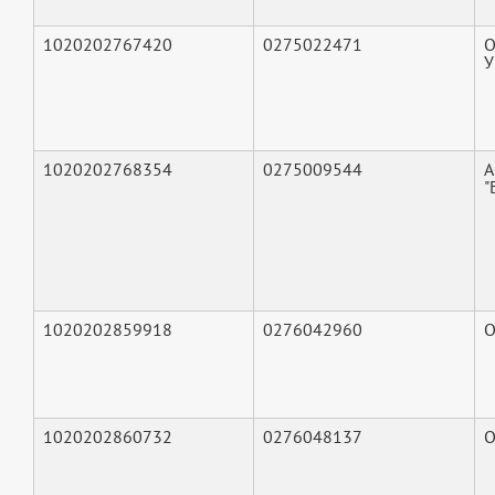
1020202767420
0275022471
О
У
1020202768354
0275009544
А
"
1020202859918
0276042960
О
1020202860732
0276048137
О