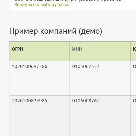
Вернуться к выбору базы.
Пример компаний (демо)
ОГРН
ИНН
К
1020100697286
0105007557
О
1020100824985
0106008761
О