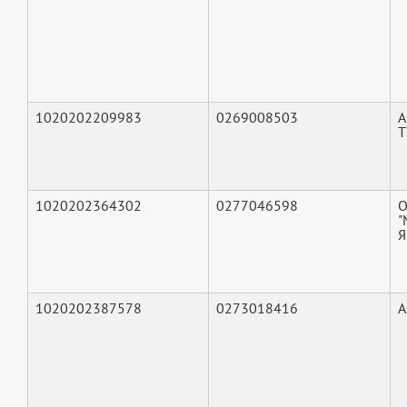
1020202209983
0269008503
А
1020202364302
0277046598
"
Я
1020202387578
0273018416
А