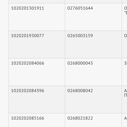
1020201301911
0276051644
О
"
1020201930077
0265003159
О
1020202084066
0268000043
З
1020202084396
0268008042
А
П
1020202085166
0268021822
А