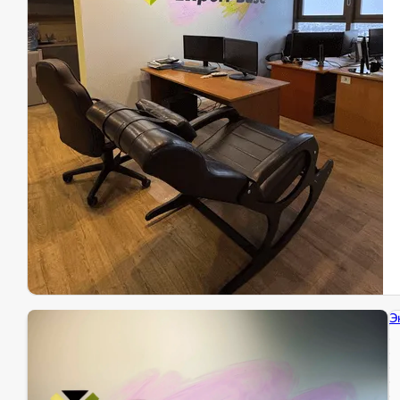
Эк
Ин
Ин