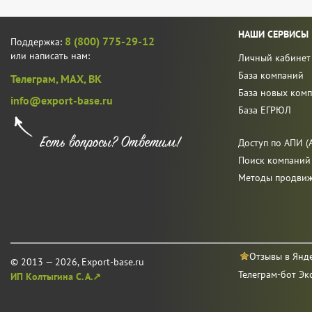
НАШИ СЕРВИСЫ
8 (800) 775-29-12
Поддержка:
или написать нам:
Личный кабинет
База компаний
Телеграм,
MAX,
ВК
База новых ком
info@export-base.ru
База ЕГРЮЛ
Доступ по АПИ (A
Поиск компаний
Методы продви
Отзывы в Янд
© 2013 — 2026, Export-base.ru
Телеграм-бот Эк
ИП Колтыгина С. А.↗