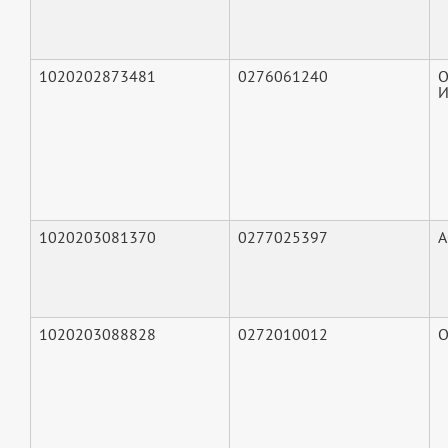
1020202873481
0276061240
И
1020203081370
0277025397
А
1020203088828
0272010012
О