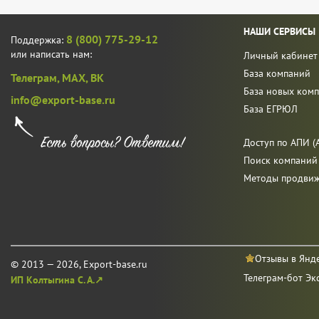
НАШИ СЕРВИСЫ
8 (800) 775-29-12
Поддержка:
или написать нам:
Личный кабинет
База компаний
Телеграм,
MAX,
ВК
База новых ком
info@export-base.ru
База ЕГРЮЛ
Доступ по АПИ (A
Поиск компаний
Методы продви
Отзывы в Янд
© 2013 — 2026, Export-base.ru
Телеграм-бот Эк
ИП Колтыгина С. А.↗