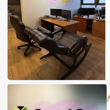
Эк
Ин
Ин