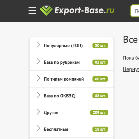
Все
Популярные (ТОП)
30 шт.
Пока ба
База по рубрикам
82 шт.
Вернут
По типам компаний
60 шт.
База по ОКВЭД
88 шт.
Другое
209 шт.
Бесплатные
18 шт.