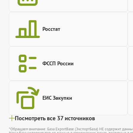
Росстат
ФССП России
ЕИС Закупки
Посмотреть все 37 источников
*Обращаем внимание: База ExportBase (ЭкспортБаза) НЕ содержит данн
Наша база содержит только данные о юридических лицах, доступные в от