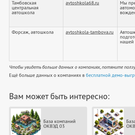
Тамбовская
avtoshkola68.ru
Мы пр
центральная
автомо
автошкола
вожден
Форсаж, автошкола
avtoshkola-tambova.ru
Автошк
подгот
нашей 
Чтобы увидеть больше данных о компаниях, потяните ползу
Ещё больше данных о компаниях в
бесплатной демо-выгр
Вам может быть интересно:
База компаний
Баз
ОКВЭД 03
ОКВ