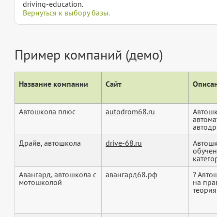
driving-education.
Вернуться к выбору базы.
Пример компаний (демо)
Название компании
Сайт
Описан
Автошкола плюс
autodrom68.ru
Автошк
автома
автодр
Драйв, автошкола
drive-68.ru
Автошк
обучен
категор
Авангард, автошкола с
авангард68.рф
? Авто
мотошколой
на пра
теория 