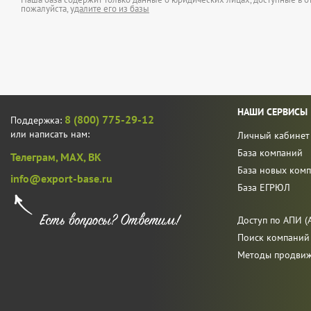
пожалуйста,
удалите его из базы
НАШИ СЕРВИСЫ
8 (800) 775-29-12
Поддержка:
или написать нам:
Личный кабинет
База компаний
Телеграм,
MAX,
ВК
База новых ком
info@export-base.ru
База ЕГРЮЛ
Доступ по АПИ (A
Поиск компаний
Методы продви