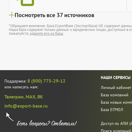
Посмотреть все 37 источников
*Обращаем внимание: База ExportBase (ЭкспортБаза) НЕ содержит данн
Наша база содержит только данные о юридических лицах, доступные в от
пожалуйста,
удалите его из базы
НАШИ СЕРВИСЫ
8 (800) 775-29-12
Поддержка:
или написать нам:
Личный кабинет
База компаний
Телеграм,
MAX,
ВК
База новых ком
info@export-base.ru
База ЕГРЮЛ
Доступ по АПИ (A
Поиск компаний