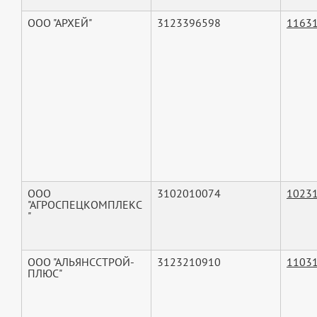
ООО "АРХЕЙ"
3123396598
1163
ООО
3102010074
1023
"АГРОСПЕЦКОМПЛЕКС
"
ООО "АЛЬЯНССТРОЙ-
3123210910
1103
ПЛЮС"