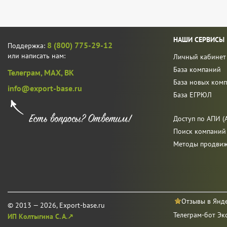
НАШИ СЕРВИСЫ
8 (800) 775-29-12
Поддержка:
или написать нам:
Личный кабинет
База компаний
Телеграм,
MAX,
ВК
База новых ком
info@export-base.ru
База ЕГРЮЛ
Доступ по АПИ (A
Поиск компаний
Методы продви
Отзывы в Янд
© 2013 — 2026, Export-base.ru
Телеграм-бот Эк
ИП Колтыгина С. А.↗