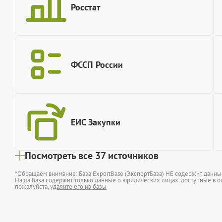
Росстат
ФССП России
ЕИС Закупки
Посмотреть все 37 источников
*Обращаем внимание: База ExportBase (ЭкспортБаза) НЕ содержит данн
Наша база содержит только данные о юридических лицах, доступные в от
пожалуйста,
удалите его из базы