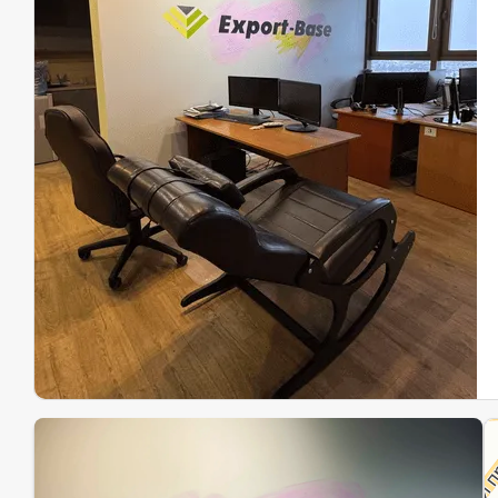
Эк
Ин
Ин