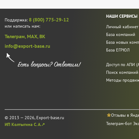
НАШИ СЕРВИСЫ
8 (800) 775-29-12
Поддержка:
или написать нам:
Личный кабинет
База компаний
Телеграм,
MAX,
ВК
База новых ком
info@export-base.ru
База ЕГРЮЛ
Доступ по АПИ (A
Поиск компаний
Методы продви
Отзывы в Янд
© 2013 — 2026, Export-base.ru
Телеграм-бот Эк
ИП Колтыгина С. А.↗