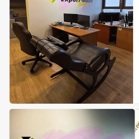
Эк
Ин
Ин