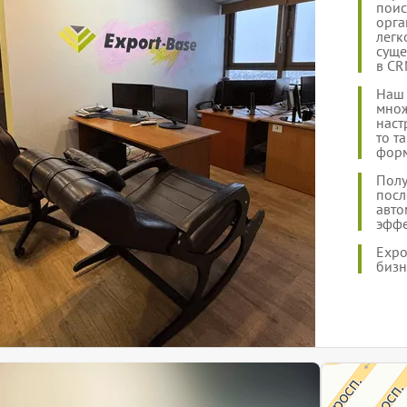
поис
орга
легк
суще
в CR
Наш 
множ
наст
то т
форм
Полу
посл
авто
эффе
Expo
бизн
ЭкспортБейз
Информационный 
Информационная 