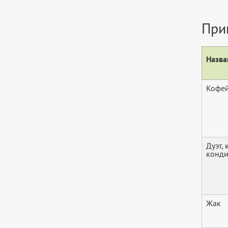
При
Назва
Кофей
Дуэт, 
конди
Жак