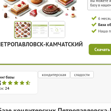
Вы можете и
базу в наше
6 меся
База о
Наша 
ПЕТРОПАВЛОВСК-КАМЧАТСКИЙ
Скачать
кондитерская
сладости
инг базы
8
ок:
24
Базе кондитерских Петропавловска