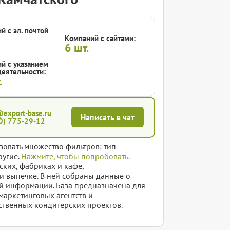
й с эл. почтой
Компаний с сайтами:
6
шт.
й с указанием
еятельности:
.
@export-base.ru
Написать в чат
0) 775-29-12
зовать множество фильтров: тип
ругие.
Нажмите, чтобы попробовать.
ких, фабриках и кафе,
 и выпечке. В ней собраны данные о
ой информации. База предназначена для
маркетинговых агентств и
ственных кондитерских проектов.