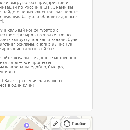
ке и выгрузке баз предприятий и
низаций по России и СНГ. С нами вы
о найдете новых клиентов, расширите
ствующую базу или обновите данные
M.
уникальный конфигуратор с
еством фильтров позволяет точно
роить выгрузку под ваши задачи: будь
аргетинг рекламы, анализ рынка или
ирование клиентской базы.
чайте актуальные данные мгновенно
е оплаты — все процессы
матизированы. Удобно, быстро,
ктивно!
rt Base — решения для вашего
еса в один клик!
интернет-сайт в Ярославле
служба в Ярославле