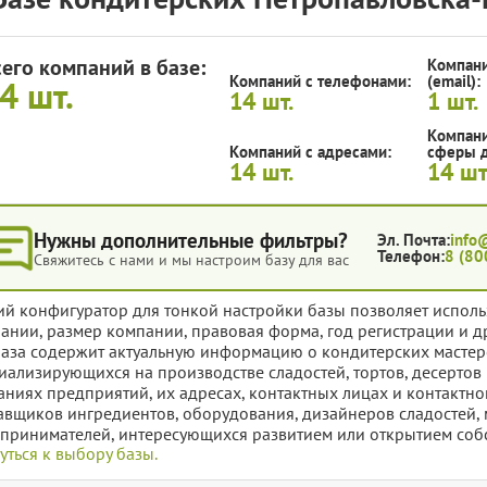
сего компаний в базе:
Компани
Компаний с телефонами:
(email):
14
шт.
14
шт.
1
шт.
Компани
Компаний с адресами:
сферы д
14
шт.
14
шт
Нужны дополнительные фильтры?
Эл. Почта:
info
Телефон:
8 (80
Свяжитесь с нами и мы настроим базу для вас
ий конфигуратор для тонкой настройки базы позволяет исполь
ании, размер компании, правовая форма, год регистрации и д
база содержит актуальную информацию о кондитерских мастерс
иализирующихся на производстве сладостей, тортов, десертов
аниях предприятий, их адресах, контактных лицах и контактн
авщиков ингредиентов, оборудования, дизайнеров сладостей, 
принимателей, интересующихся развитием или открытием соб
уться к выбору базы.