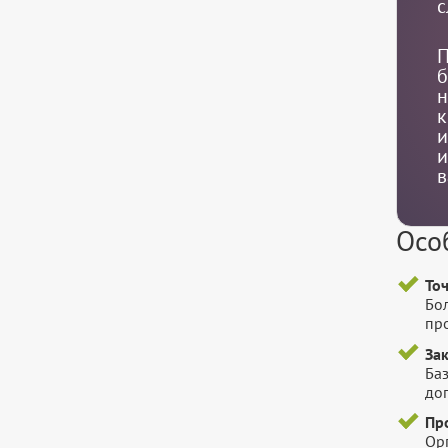
с
П
б
н
к
и
и
в
Осо
То
Бо
пр
За
Баз
до
Пр
Ор