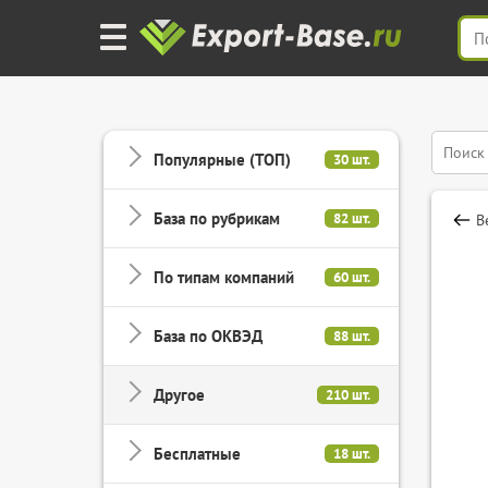
Популярные (ТОП)
30 шт.
База по рубрикам
82 шт.
В
По типам компаний
60 шт.
База по ОКВЭД
88 шт.
Другое
210 шт.
Бесплатные
18 шт.