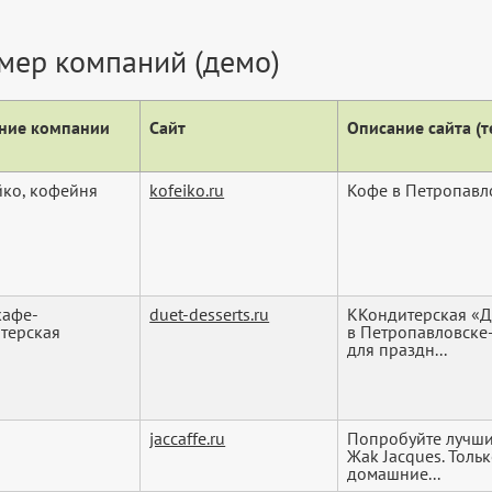
мер компаний (демо)
ние компании
Сайт
Описание сайта (те
ко, кофейня
kofeiko.ru
Кофе в Петропавл
кафе-
duet-desserts.ru
ККондитерская «Д
терская
в Петропавловске-
для праздн...
jaccaffe.ru
Попробуйте лучши
Жаk Jacques. Толь
домашние...