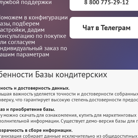
лужбой поддержки
8 800 775-29-12
оможем в конфигурации
азы, подберем
Чат в Телеграм
астройки, дадим
онсультацию по покупке
ли согласуем
ндивидуальный заказ по
ашим параметрам
бенности Базы кондитерских
чность и достоверность данных.
льшая важность уделяется точности и достоверности собранны
оверку, что гарантирует высокую степень достоверности пред
каз и приобретение базы.
у можно скачать для ознакомления, купить для маркетинговых 
полнительной информации. Существует демо-версия базы для п
озрачность в сборе информации.
ганизация собирает данные исключительно из общедоступных 