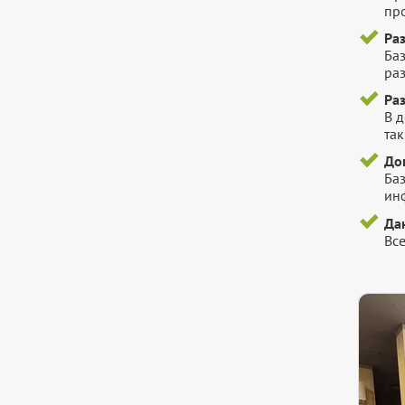
пр
Ра
Ба
ра
Ра
В 
так
До
Ба
инф
Да
Вс