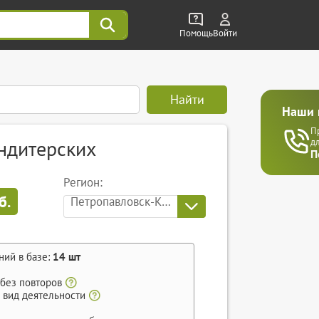
Помощь
Войти
Найти
Наши 
П
ндитерских
д
П
Регион:
б.
Петропавловск-Камчатский
ний в базе:
14
шт
 без повторов
 вид деятельности