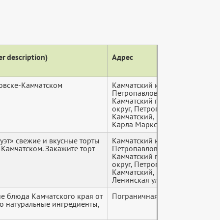
г description)
Адрес
Теле
овске-Камчатском
Камчатский край,
+7 (9*
Петропавловск-
Камчатский городской
округ, Петропавловск-
Камчатский, проспект
Карла Маркса, 23
уэт» свежие и вкусные торты
Камчатский край,
+7 (9*
Камчатском. Закажите торт
Петропавловск-
Камчатский городской
округ, Петропавловск-
Камчатский,
Ленинская улица, 46
е блюда Камчатского края от
Пограничная улица, 2
+7 (9*
ко натуральные ингредиенты,