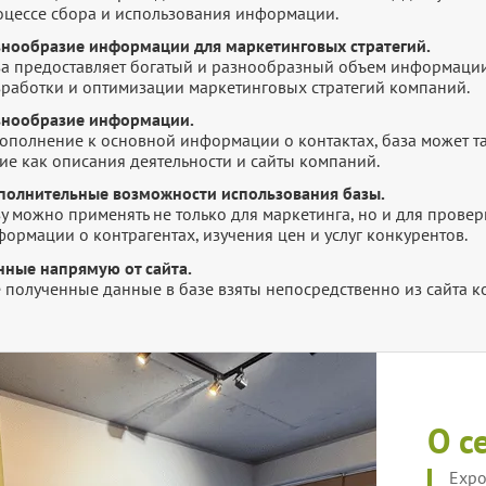
оцессе сбора и использования информации.
знообразие информации для маркетинговых стратегий.
за предоставляет богатый и разнообразный объем информации
зработки и оптимизации маркетинговых стратегий компаний.
знообразие информации.
дополнение к основной информации о контактах, база может т
ие как описания деятельности и сайты компаний.
полнительные возможности использования базы.
зу можно применять не только для маркетинга, но и для прове
ормации о контрагентах, изучения цен и услуг конкурентов.
нные напрямую от сайта.
е полученные данные в базе взяты непосредственно из сайта к
О с
Expo