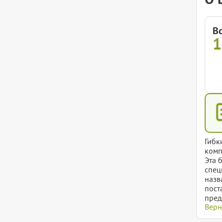
В
Гибк
комп
Эта 
спец
назв
пост
пред
Верн