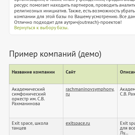
ресурс помогает находить партнеров, проводить аналити
религиозных инициатив. Также, есть возможность убрат
компании для этой базы по Вашему усмотрению. Все дан
Отлично подходит для аутрич(outreach)-проектов!
Вернуться к выбору базы.
Пример компаний (демо)
Название компании
Сайт
Описан
Академический
rachmaninovsymphony.
Академ
симфонический
ru
С.В. Р
оркестр им. С.В.
Рахманинова
Exit space, школа
exitspace.ru
Exit s
танцев
для вс
Лу...