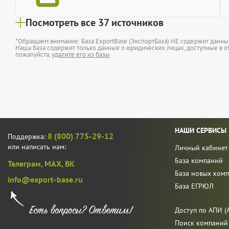
Посмотреть все 37 источников
*Обращаем внимание: База ExportBase (ЭкспортБаза) НЕ содержит данн
Наша база содержит только данные о юридических лицах, доступные в от
пожалуйста,
удалите его из базы
НАШИ СЕРВИСЫ
8 (800) 775-29-12
Поддержка:
или написать нам:
Личный кабинет
База компаний
Телеграм,
MAX,
ВК
База новых ком
info@export-base.ru
База ЕГРЮЛ
Доступ по АПИ (A
Поиск компаний