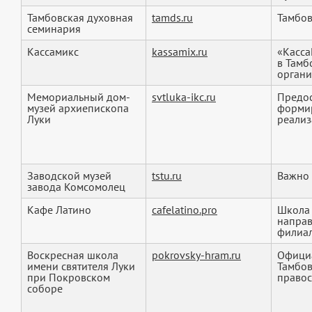
Тамбовская духовная
tamds.ru
Тамбов
семинария
Кассамикс
kassamix.ru
«Касса
в Тамб
органи
Мемориальный дом-
svtluka-ikc.ru
Предос
музей архиепископа
форми
Луки
реализ
Заводской музей
tstu.ru
Важно 
завода Комсомолец
Кафе Латино
cafelatino.pro
Школа 
направ
филиал
Воскресная школа
pokrovsky-hram.ru
Официа
имени святителя Луки
Тамбов
при Покровском
правос
соборе