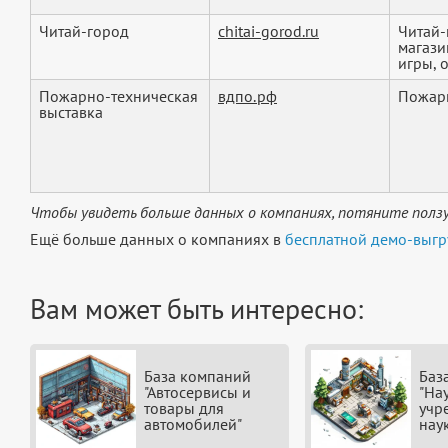
Читай-город
chitai-gorod.ru
Читай-
магази
игры, 
Пожарно-техническая
вдпо.рф
Пожарн
выставка
Чтобы увидеть больше данных о компаниях, потяните ползу
Ещё больше данных о компаниях в
бесплатной демо-выгр
Вам может быть интересно:
База компаний
Баз
"Автосервисы и
"На
товары для
учр
автомобилей"
нау