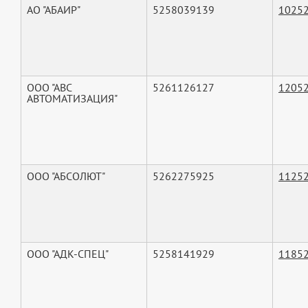
АО "АБАИР"
5258039139
1025
ООО "АВС
5261126127
1205
АВТОМАТИЗАЦИЯ"
ООО "АБСОЛЮТ"
5262275925
1125
ООО "АДК-СПЕЦ"
5258141929
1185