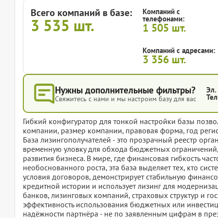
Всего компаний в базе:
Компаний с
телефонами:
3 535
шт.
1 505
шт.
Компаний с адресами:
3 356
шт.
Нужны дополнительные фильтры?
Эл.
Тел
Свяжитесь с нами и мы настроим базу для вас
Гибкий конфигуратор для тонкой настройки базы позвол
компании, размер компании, правовая форма, год регис
База лизингополучателей - это прозрачный реестр орга
временную уловку для обхода бюджетных ограничений, 
развития бизнеса. В мире, где финансовая гибкость ча
необоснованного роста, эта база выделяет тех, кто си
условия договоров, демонстрирует стабильную финанс
кредитной истории и использует лизинг для модернизац
банков, лизинговых компаний, страховых структур и го
эффективность использования бюджетных или инвестиц
надёжности партнёра - не по заявленным цифрам в пре