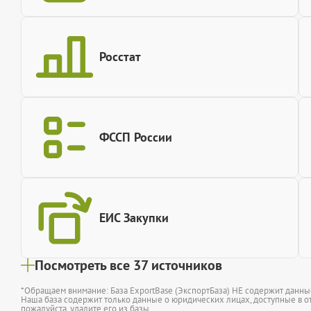
Росстат
ФССП России
ЕИС Закупки
Посмотреть все 37 источников
*Обращаем внимание: База ExportBase (ЭкспортБаза) НЕ содержит данн
Наша база содержит только данные о юридических лицах, доступные в от
пожалуйста,
удалите его из базы