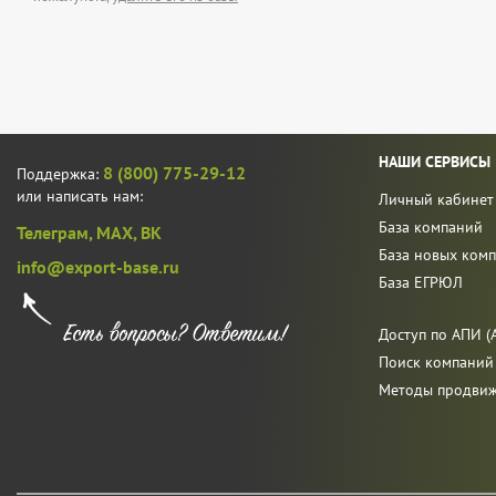
НАШИ СЕРВИСЫ
8 (800) 775-29-12
Поддержка:
или написать нам:
Личный кабинет
База компаний
Телеграм,
MAX,
ВК
База новых ком
info@export-base.ru
База ЕГРЮЛ
Доступ по АПИ (A
Поиск компаний
Методы продви