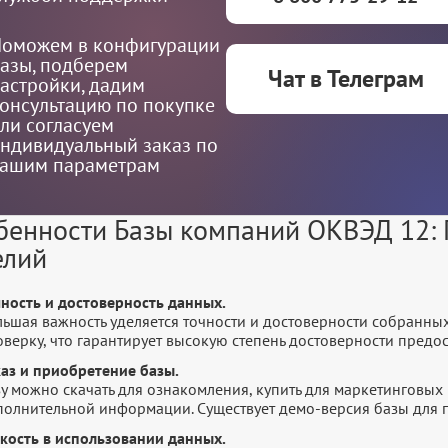
оможем в конфигурации
азы, подберем
Чат в Телеграм
астройки, дадим
онсультацию по покупке
ли согласуем
ндивидуальный заказ по
ашим параметрам
бенности Базы компаний ОКВЭД 12: 
елий
чность и достоверность данных.
льшая важность уделяется точности и достоверности собранны
оверку, что гарантирует высокую степень достоверности пред
каз и приобретение базы.
у можно скачать для ознакомления, купить для маркетинговых 
полнительной информации. Существует демо-версия базы для п
бкость в использовании данных.