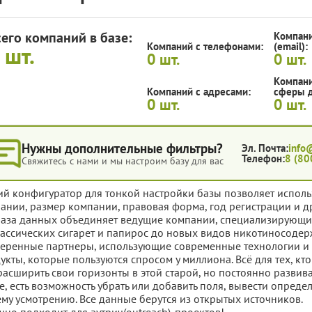
сего компаний в базе:
Компани
Компаний с телефонами:
(email):
0
шт.
0
шт.
0
шт.
Компани
Компаний с адресами:
сферы д
0
шт.
0
шт.
Нужны дополнительные фильтры?
Эл. Почта:
info
Телефон:
8 (80
Свяжитесь с нами и мы настроим базу для вас
ий конфигуратор для тонкой настройки базы позволяет исполь
ании, размер компании, правовая форма, год регистрации и д
база данных объединяет ведущие компании, специализирующи
лассических сигарет и папирос до новых видов никотиносоде
еренные партнеры, использующие современные технологии и с
укты, которые пользуются спросом у миллиона. Всё для тех, кто
расширить свои горизонты в этой старой, но постоянно разви
е, есть возможность убрать или добавить поля, вывести опред
му усмотрению. Все данные берутся из открытых источников.
чно подходит для аутрич(outreach)-проектов!