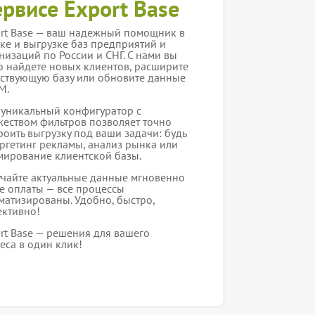
ервисе Export Base
rt Base — ваш надежный помощник в
ке и выгрузке баз предприятий и
низаций по России и СНГ. С нами вы
о найдете новых клиентов, расширите
ствующую базу или обновите данные
M.
уникальный конфигуратор с
еством фильтров позволяет точно
роить выгрузку под ваши задачи: будь
аргетинг рекламы, анализ рынка или
ирование клиентской базы.
чайте актуальные данные мгновенно
е оплаты — все процессы
матизированы. Удобно, быстро,
ктивно!
rt Base — решения для вашего
еса в один клик!