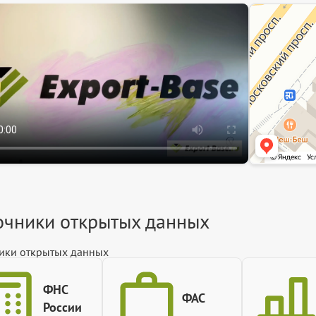
ЭкспортБейз
Информационный 
Информационная 
очники открытых данных
ики открытых данных
ФНС
ФАС
России