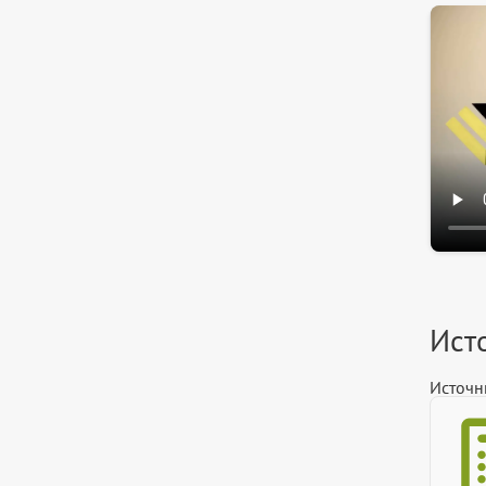
Ист
Источн