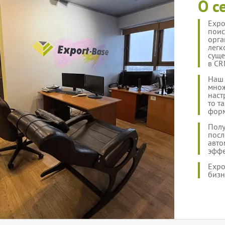
О с
Expo
поис
орга
легк
суще
в CR
Наш 
множ
наст
то т
форм
Полу
посл
авто
эффе
Expo
бизн