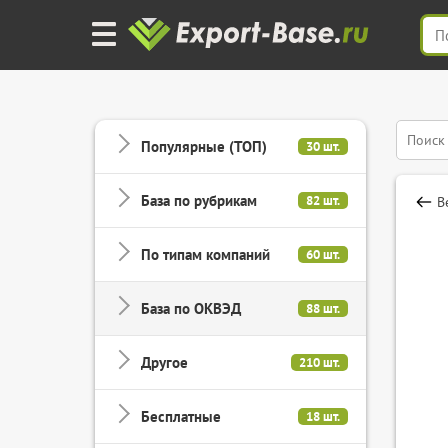
Популярные (ТОП)
30 шт.
База по рубрикам
82 шт.
В
По типам компаний
60 шт.
База по ОКВЭД
88 шт.
Другое
210 шт.
Бесплатные
18 шт.