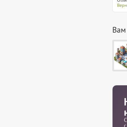
Верн
Вам
С
с