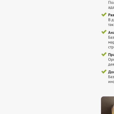
Пол
ада
Ра
В 
так
Ана
Ба
ма
стр
Пр
Ор
де
До
Ба
инф