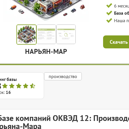
6 меся
База о
Наша 
Скачать
НАРЬЯН-МАР
производство
инг базы
8
ок:
16
Базе компаний ОКВЭД 12: Производ
рьяна-Мара