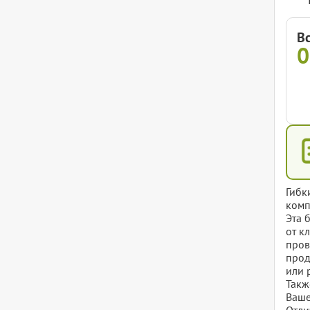
В
Гибк
комп
Эта 
от к
пров
прод
или 
Такж
Ваше
Отли