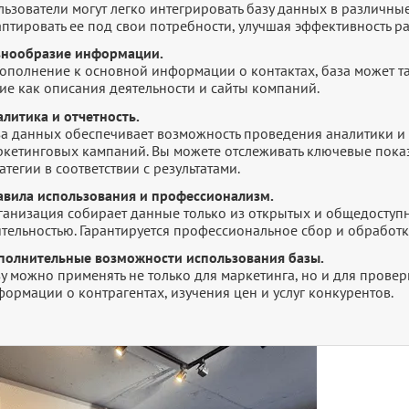
ьзователи могут легко интегрировать базу данных в различны
птировать ее под свои потребности, улучшая эффективность р
знообразие информации.
дополнение к основной информации о контактах, база может т
ие как описания деятельности и сайты компаний.
литика и отчетность.
за данных обеспечивает возможность проведения аналитики и 
ркетинговых кампаний. Вы можете отслеживать ключевые показ
атегии в соответствии с результатами.
авила использования и профессионализм.
ганизация собирает данные только из открытых и общедоступн
ятельностью. Гарантируется профессиональное сбор и обработ
полнительные возможности использования базы.
зу можно применять не только для маркетинга, но и для прове
ормации о контрагентах, изучения цен и услуг конкурентов.