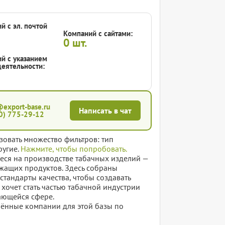
й с эл. почтой
Компаний с сайтами:
0
шт.
й с указанием
еятельности:
@export-base.ru
Написать в чат
0) 775-29-12
зовать множество фильтров: тип
ругие.
Нажмите, чтобы попробовать.
еся на производстве табачных изделий —
ржащих продуктов. Здесь собраны
тандарты качества, чтобы создавать
 хочет стать частью табачной индустрии
вающейся сфере.
елённые компании для этой базы по