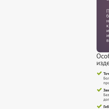
П
б
н
к
и
и
в
Осо
изд
То
Бо
пр
За
Баз
до
Ги