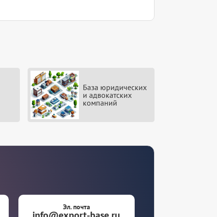
База юридических
и адвокатских
компаний
Эл. почта
info@export-base.ru