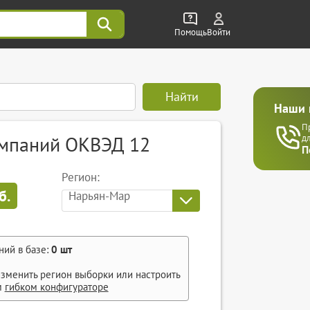
Помощь
Войти
Найти
Наши 
П
омпаний ОКВЭД 12
д
П
Регион:
б.
Нарьян-Мар
ний в базе:
0
шт
зменить регион выборки или настроить
м
гибком конфигураторе