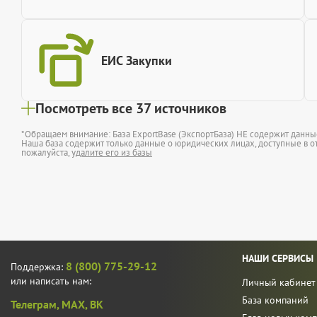
ЕИС Закупки
Посмотреть все 37 источников
*Обращаем внимание: База ExportBase (ЭкспортБаза) НЕ содержит данн
Наша база содержит только данные о юридических лицах, доступные в от
пожалуйста,
удалите его из базы
НАШИ СЕРВИСЫ
8 (800) 775-29-12
Поддержка:
или написать нам:
Личный кабинет
База компаний
Телеграм,
MAX,
ВК