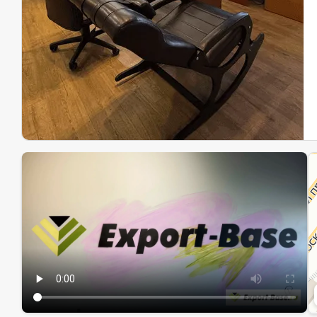
Эк
Ин
Ин