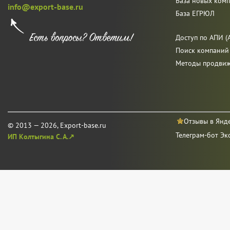
База новых ком
info@export-base.ru
База ЕГРЮЛ
Доступ по АПИ (A
Поиск компаний
Методы продви
Отзывы в Янд
© 2013 — 2026, Export-base.ru
Телеграм-бот Эк
ИП Колтыгина С. А.↗