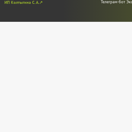
Телеграм-бот Эк
ИП Колтыгина С. А.↗