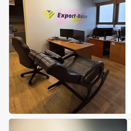
Эк
Ин
Ин