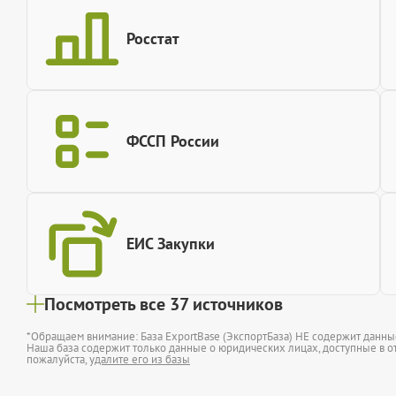
Росстат
ФССП России
ЕИС Закупки
Посмотреть все 37 источников
*Обращаем внимание: База ExportBase (ЭкспортБаза) НЕ содержит данн
Наша база содержит только данные о юридических лицах, доступные в от
пожалуйста,
удалите его из базы