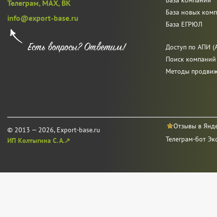
База компаний
Телеграм,
MAX,
ВК
База новых ком
info@export-base.ru
База ЕГРЮЛ
Доступ по АПИ (A
Поиск компаний
Методы продви
Отзывы в Янд
© 2013 — 2026, Export-base.ru
Телеграм-бот Эк
ИП Колтыгина С. А.↗