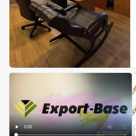
Эк
Ин
Ин