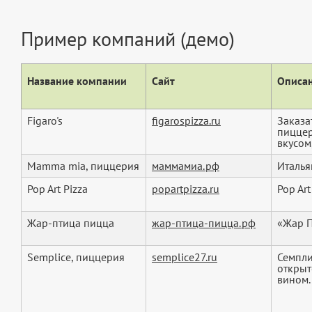
Пример компаний (демо)
Название компании
Сайт
Описан
Figaro's
figarospizza.ru
Заказа
пиццер
вкусом,
Mamma mia, пиццерия
маммамиа.рф
Италья
Pop Art Pizza
popartpizza.ru
Pop Art
Жар-птица пицца
жар-птица-пицца.рф
«Жар П
Semplice, пиццерия
semplice27.ru
Семпли
открыт
вином.