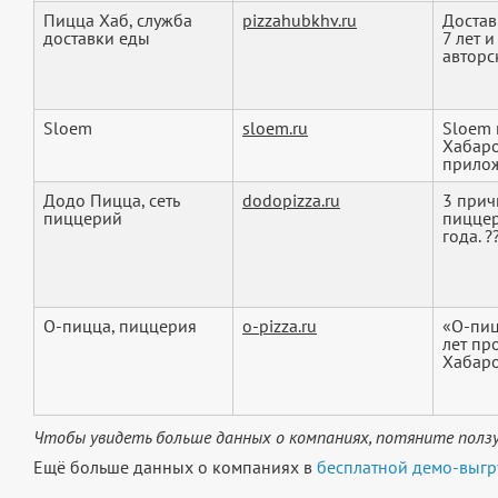
Пицца Хаб, служба
pizzahubkhv.ru
Достав
доставки еды
7 лет 
авторск
Sloem
sloem.ru
Sloem 
Хабаро
прилож
Додо Пицца, сеть
dodopizza.ru
3 прич
пиццерий
пиццер
года. ?
О-пицца, пиццерия
o-pizza.ru
«О-пиц
лет пр
Хабаро
Чтобы увидеть больше данных о компаниях, потяните ползу
Ещё больше данных о компаниях в
бесплатной демо-выгр