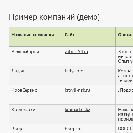
Пример компаний (демо)
Название компании
Сайт
Описан
ВелкомСтрой
zabor-54.ru
Заборы
недоро
Опыт у
Ладья
ladya.pro
Компан
ассорт
теплои
КровСервис
krovli-nsk.ru
. Подр
Кровмаркет
kmmarket.kz
Наша к
матери
произв
Borge
borge.ru
BORGE 