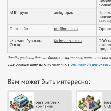
профес
кровли
АМК Групп
amkgrup.ru
Предла
панели
завода
Профлайн
profline-sib.ru
Строит
Фахманн Руссланд
fachmann-rus.ru
ООО «Ф
Склад
которо
продаж
Чтобы увидеть больше данных о компаниях, потяните ползу
Ещё больше данных о компаниях в
бесплатной демо-выгр
Вам может быть интересно:
База оптовых
Баз
компаний
ОКВ