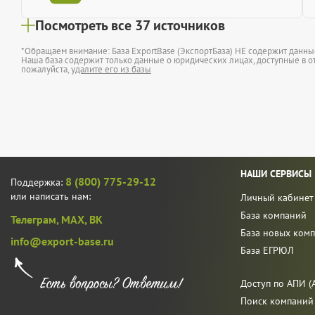
Посмотреть все 37 источников
*Обращаем внимание: База ExportBase (ЭкспортБаза) НЕ содержит данн
Наша база содержит только данные о юридических лицах, доступные в от
пожалуйста,
удалите его из базы
НАШИ СЕРВИСЫ
8 (800) 775-29-12
Поддержка:
или написать нам:
Личный кабинет
База компаний
Телеграм,
MAX,
ВК
База новых ком
info@export-base.ru
База ЕГРЮЛ
Доступ по АПИ (A
Поиск компаний