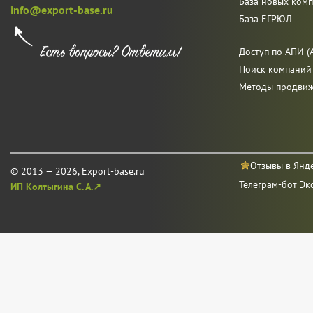
База новых ком
info@export-base.ru
База ЕГРЮЛ
Доступ по АПИ (A
Поиск компаний
Методы продви
Отзывы в Янд
© 2013 — 2026, Export-base.ru
Телеграм-бот Эк
ИП Колтыгина С. А.↗