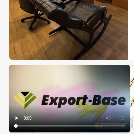
Эк
Ин
Ин