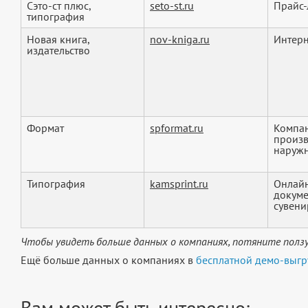
Сэто-ст плюс,
seto-st.ru
Прайс-
типография
Новая книга,
nov-kniga.ru
Интерн
издательство
Формат
spformat.ru
Компан
произв
наружн
Типография
kamsprint.ru
Онлайн
докуме
сувенир
Чтобы увидеть больше данных о компаниях, потяните ползу
Ещё больше данных о компаниях в
бесплатной демо-выгр
Вам может быть интересно: