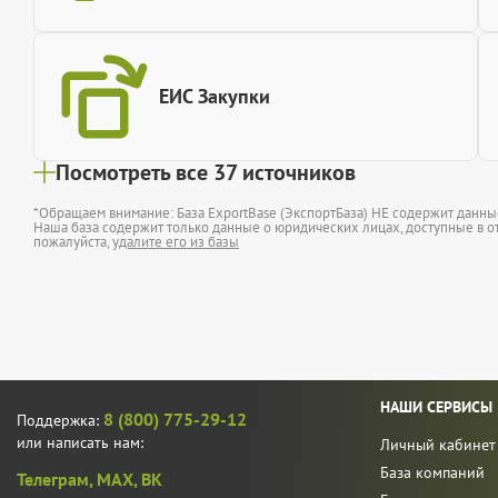
ЕИС Закупки
Посмотреть все 37 источников
*Обращаем внимание: База ExportBase (ЭкспортБаза) НЕ содержит данн
Наша база содержит только данные о юридических лицах, доступные в от
пожалуйста,
удалите его из базы
НАШИ СЕРВИСЫ
8 (800) 775-29-12
Поддержка:
или написать нам:
Личный кабинет
База компаний
Телеграм,
MAX,
ВК