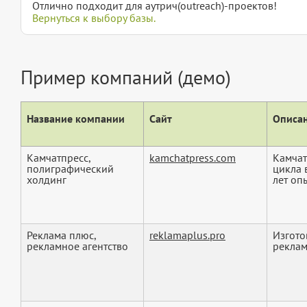
Отлично подходит для аутрич(outreach)-проектов!
Вернуться к выбору базы.
Пример компаний (демо)
Название компании
Сайт
Описан
Камчатпресс,
kamchatpress.com
Камчат
полиграфический
цикла 
холдинг
лет опы
Реклама плюс,
reklamaplus.pro
Изгото
рекламное агентство
реклам