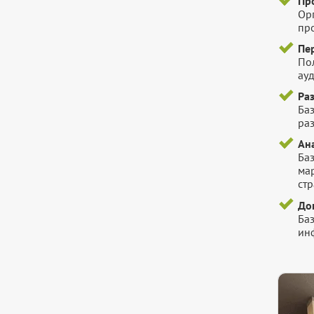
Пр
Ор
пр
Пе
По
ауд
Ра
Ба
ра
Ана
Ба
ма
стр
До
Ба
инф