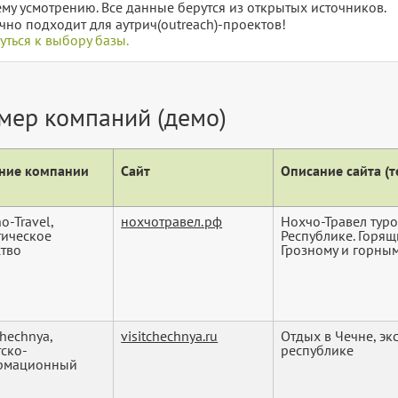
му усмотрению. Все данные берутся из открытых источников.
чно подходит для аутрич(outreach)-проектов!
уться к выбору базы.
мер компаний (демо)
ние компании
Сайт
Описание сайта (те
o-Travel,
нохчотравел.рф
Нохчо-Травел тур
тическое
Республике. Горящ
ство
Грозному и горным 
Chechnya,
visitchechnya.ru
Отдых в Чечне, эк
тско-
республике
рмационный