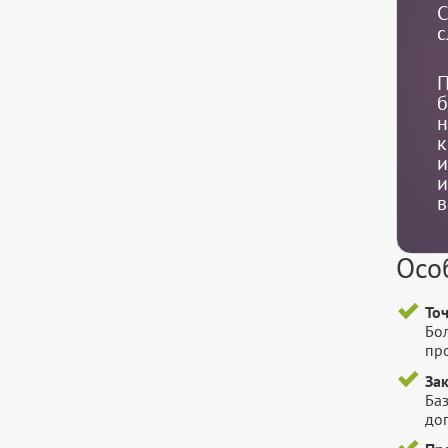
С
с
П
б
н
к
и
и
в
Осо
То
Бо
пр
За
Баз
до