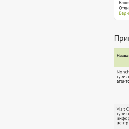
Ваше
Отли
Верн
При
Назва
Nohch
турис
агент
Visit 
турис
инфо
центр