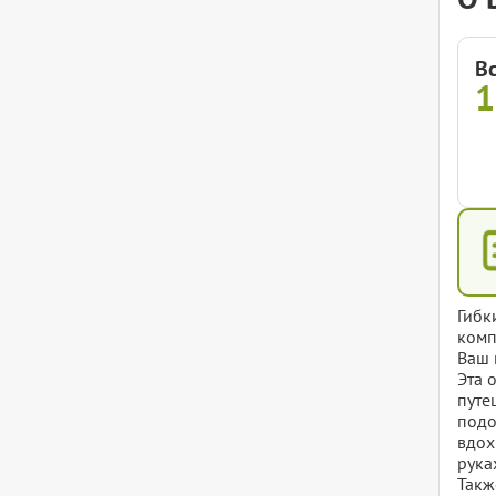
В
Гибк
комп
Ваш 
Эта 
путе
подо
вдох
рука
Такж