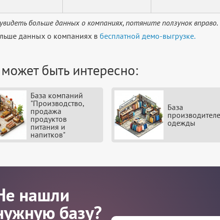
увидеть больше данных о компаниях, потяните ползунок вправо.
льше данных о компаниях в
бесплатной демо-выгрузке.
 может быть интересно:
База компаний
"Производство,
База
продажа
производител
продуктов
одежды
питания и
напитков"
Не нашли
нужную базу?