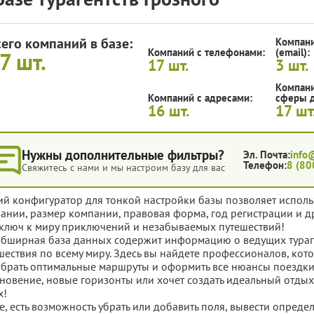
сего компаний в базе:
Компани
Компаний с телефонами:
(email):
17
шт.
17
шт.
3
шт.
Компани
Компаний с адресами:
сферы д
16
шт.
17
шт
Нужны дополнительные фильтры?
Эл. Почта:
info
Телефон:
8 (80
Свяжитесь с нами и мы настроим базу для вас
ий конфигуратор для тонкой настройки базы позволяет исполь
ании, размер компании, правовая форма, год регистрации и д
ключ к миру приключений и незабываемых путешествий!
обширная база данных содержит информацию о ведущих тураге
шествия по всему миру. Здесь вы найдете профессионалов, кото
брать оптимальные маршруты и оформить все нюансы поездки.
новение, новые горизонты или хочет создать идеальный отдых дл
х!
е, есть возможность убрать или добавить поля, вывести опред