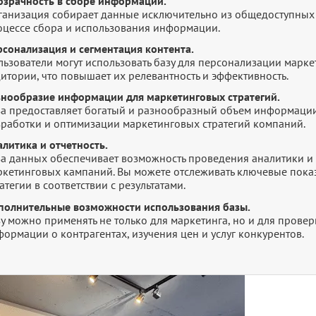
озрачность в сборе информации.
ганизация собирает данные исключительно из общедоступных 
оцессе сбора и использования информации.
рсонализация и сегментация контента.
льзователи могут использовать базу для персонализации марк
итории, что повышает их релевантность и эффективность.
знообразие информации для маркетинговых стратегий.
за предоставляет богатый и разнообразный объем информации
зработки и оптимизации маркетинговых стратегий компаний.
литика и отчетность.
за данных обеспечивает возможность проведения аналитики и 
ркетинговых кампаний. Вы можете отслеживать ключевые показ
атегии в соответствии с результатами.
полнительные возможности использования базы.
зу можно применять не только для маркетинга, но и для прове
ормации о контрагентах, изучения цен и услуг конкурентов.