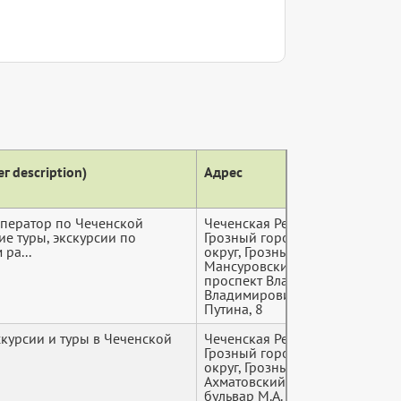
г description)
Адрес
Теле
оператор по Чеченской
Чеченская Республика,
+7 (9*
ие туры, экскурсии по
Грозный городской
ра...
округ, Грозный, Шейх-
Мансуровский район,
проспект Владимира
Владимировича
Путина, 8
скурсии и туры в Чеченской
Чеченская Республика,
+7 (9*
Грозный городской
округ, Грозный,
Ахматовский район,
бульвар М.А.