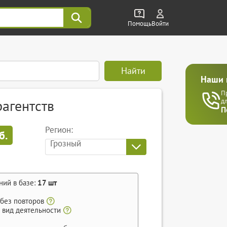
Помощь
Войти
Найти
Наши 
П
рагентств
д
П
Регион:
б.
Грозный
ний в базе:
17
шт
 без повторов
 вид деятельности