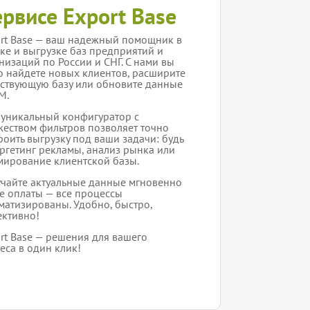
ервисе Export Base
rt Base — ваш надежный помощник в
ке и выгрузке баз предприятий и
низаций по России и СНГ. С нами вы
о найдете новых клиентов, расширите
ствующую базу или обновите данные
M.
уникальный конфигуратор с
еством фильтров позволяет точно
роить выгрузку под ваши задачи: будь
аргетинг рекламы, анализ рынка или
ирование клиентской базы.
чайте актуальные данные мгновенно
е оплаты — все процессы
матизированы. Удобно, быстро,
ктивно!
rt Base — решения для вашего
еса в один клик!