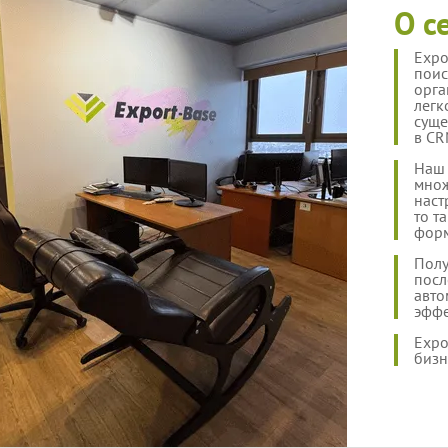
О с
Expo
поис
орга
легк
суще
в CR
Наш 
множ
наст
то т
форм
Полу
посл
авто
эффе
Expo
бизн