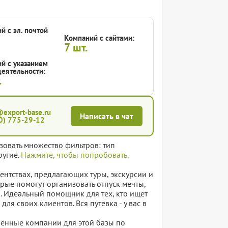
й с эл. почтой
Компаний с сайтами:
7
шт.
й с указанием
еятельности:
.
@export-base.ru
Написать в чат
0) 775-29-12
зовать множество фильтров: тип
ругие.
Нажмите, чтобы попробовать.
нтствах, предлагающих туры, экскурсии и
рые помогут организовать отпуск мечты,
 Идеальный помощник для тех, кто ищет
я своих клиентов. Вся путевка - у вас в
елённые компании для этой базы по