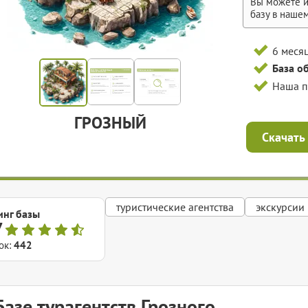
Вы можете и
базу в наше
6 меся
База о
Наша 
ГРОЗНЫЙ
Скачать
туристические агентства
экскурсии
инг базы
7
ок:
442
Базе турагентств Грозного