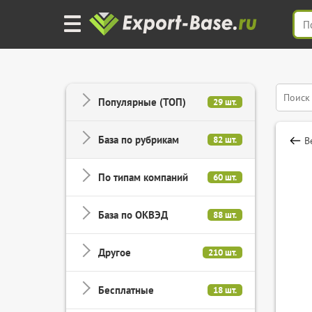
Популярные (ТОП)
29 шт.
База по рубрикам
82 шт.
В
По типам компаний
60 шт.
База по ОКВЭД
88 шт.
Другое
210 шт.
Бесплатные
18 шт.