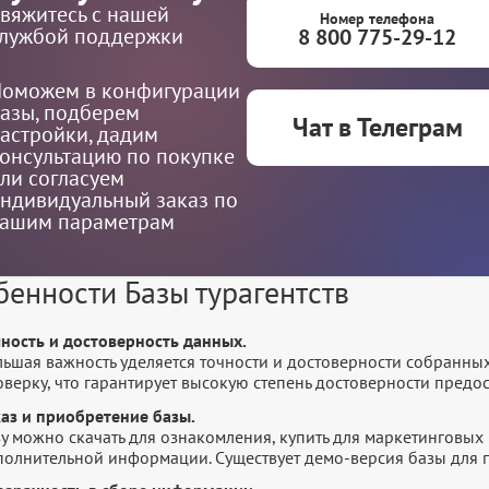
вяжитесь с нашей
Номер телефона
лужбой поддержки
8 800 775-29-12
оможем в конфигурации
азы, подберем
Чат в Телеграм
астройки, дадим
онсультацию по покупке
ли согласуем
ндивидуальный заказ по
ашим параметрам
бенности Базы турагентств
чность и достоверность данных.
льшая важность уделяется точности и достоверности собранны
оверку, что гарантирует высокую степень достоверности пред
каз и приобретение базы.
у можно скачать для ознакомления, купить для маркетинговых 
полнительной информации. Существует демо-версия базы для п