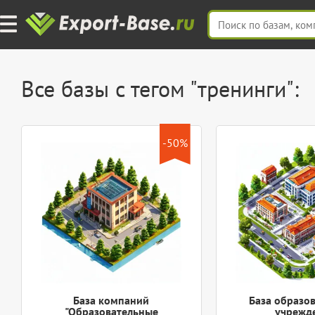
Все базы с тегом "тренинги":
-50%
База компаний
База образо
"Образовательные
учрежд