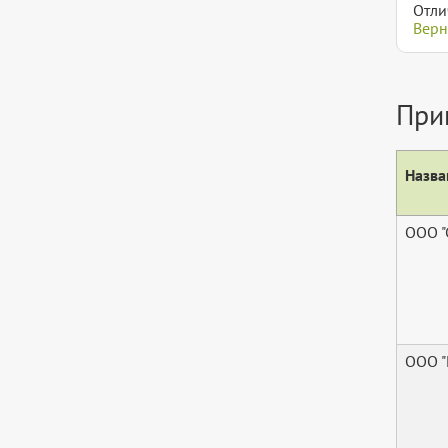
Отли
Верн
При
Назва
ООО "
ООО 