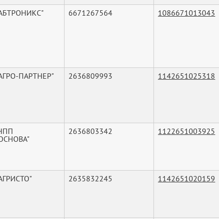
"АБТРОНИКС"
6671267564
1086671013043
АГРО-ПАРТНЕР"
2636809993
1142651025318
НПП
2636803342
1122651003925
ООСНОВА"
АГРИСТО"
2635832245
1142651020159