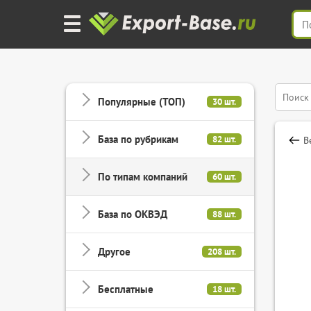
Популярные (ТОП)
30 шт.
База по рубрикам
82 шт.
В
По типам компаний
60 шт.
База по ОКВЭД
88 шт.
Другое
208 шт.
Бесплатные
18 шт.