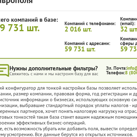
сего компаний в базе:
Компани
Компаний с телефонами:
(email):
9 731
шт.
2 016
шт.
32
шт
Компани
Компаний с адресами:
сферы д
59 731
шт.
59 7
Нужны дополнительные фильтры?
Эл. Почта:
info
Телефон:
8 (80
Свяжитесь с нами и мы настроим базу для вас
ий конфигуратор для тонкой настройки базы позволяет исполь
ании, размер компании, правовая форма, год регистрации и д
источник информации о бизнесах, использующих основную си
низации, выбравшие стандартный порядок уплаты налогов - иде
еренных партнеров, хочет понять налоговую нагрузку на отрас
говых тонкостей такая база станет вашим надежным помощник
роении эффективных бизнес-операций.
е, есть возможность убрать или добавить поля, вывести опред
му усмотрению. Все данные берутся из открытых источников.