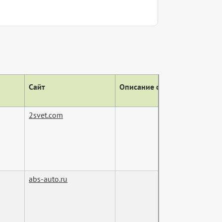
Сайт
Описание сайта (тег descript
2svet.com
abs-auto.ru