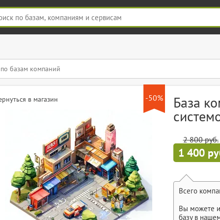
-50%
База ко
ернуться в магазин
систем
2 800 руб.
1 400 ру
Всего компа
Вы можете и
базу в наше