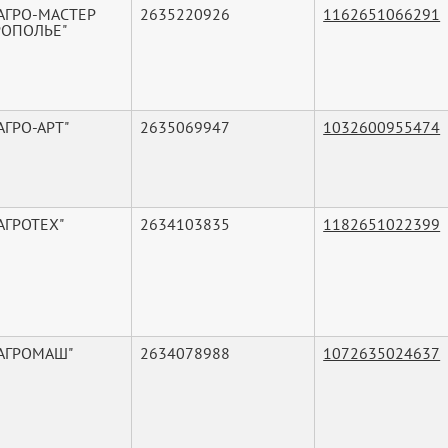
"АГРО-МАСТЕР
2635220926
1162651066291
РОПОЛЬЕ"
АГРО-АРТ"
2635069947
1032600955474
АГРОТЕХ"
2634103835
1182651022399
"АГРОМАШ"
2634078988
1072635024637