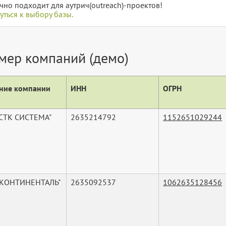
чно подходит для аутрич(outreach)-проектов!
уться к выбору базы.
мер компаний (демо)
ние компании
ИНН
ОГРН
СТК СИСТЕМА"
2635214792
1152651029244
"КОНТИНЕНТАЛЬ"
2635092537
1062635128456