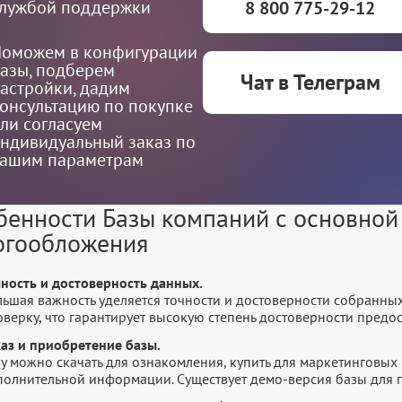
лужбой поддержки
8 800 775-29-12
оможем в конфигурации
азы, подберем
Чат в Телеграм
астройки, дадим
онсультацию по покупке
ли согласуем
ндивидуальный заказ по
ашим параметрам
бенности Базы компаний с основной
огообложения
чность и достоверность данных.
льшая важность уделяется точности и достоверности собранны
оверку, что гарантирует высокую степень достоверности пред
каз и приобретение базы.
у можно скачать для ознакомления, купить для маркетинговых 
полнительной информации. Существует демо-версия базы для п