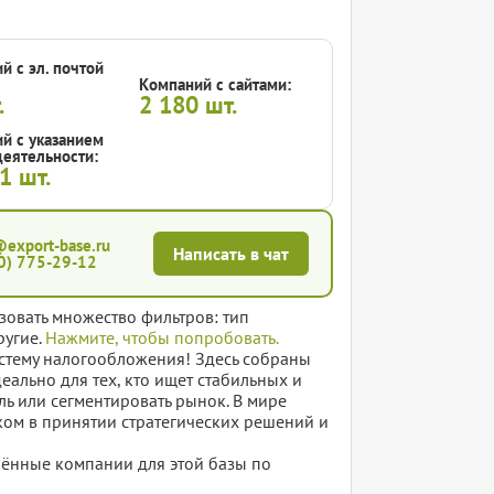
й с эл. почтой
Компаний с сайтами:
.
2 180
шт.
й с указанием
еятельности:
31
шт.
@export-base.ru
Написать в чат
0) 775-29-12
зовать множество фильтров: тип
ругие.
Нажмите, чтобы попробовать.
стему налогообложения! Здесь собраны
ально для тех, кто ищет стабильных и
ль или сегментировать рынок. В мире
ом в принятии стратегических решений и
елённые компании для этой базы по