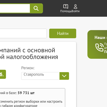
Помощь
Войти
Найти
Наши 
П
мпаний с основной
д
П
ой налогообложения
Регион:
б.
Ставрополь
ний в базе:
59 731
шт
зменить регион выборки или настроить
м
гибком конфигураторе