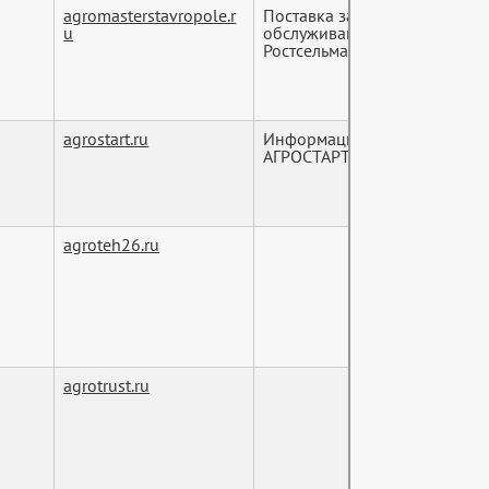
agromasterstavropole.r
Поставка запасных частей и
u
обслуживание сельскохозяй
Ростсельмаш в комп...
agrostart.ru
Информационно аналитичес
АГРОСТАРТ
agroteh26.ru
agrotrust.ru