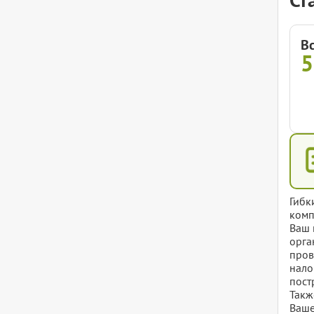
В
5
Гибк
комп
Ваш 
орга
пров
нало
пост
Такж
Ваше