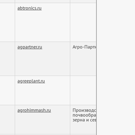
abtronics.ru
agpartner.ru
Агро-Партнер, агротехника, 
agreeplant.ru
agrohimmash.ru
Производство и продажа сел
почвообработки, защиты рас
зерна и сева