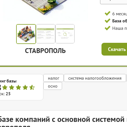
6 меся
База о
Наша 
Скачать
СТАВРОПОЛЬ
налог
система налогообложения
инг базы
8
осно
ок:
25
Базе компаний с основной системой
аврополя