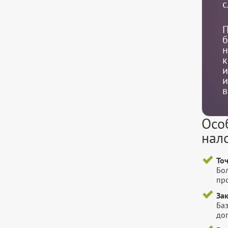
с
П
б
н
к
и
и
в
Осо
нал
То
Бо
пр
За
Баз
до