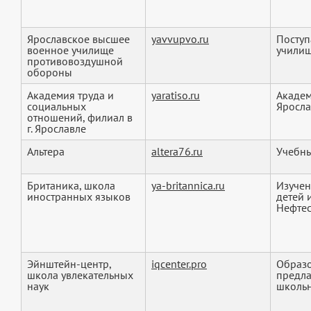
Ярославское высшее
yavvupvo.ru
Поступ
военное училище
учили
противовоздушной
обороны
Академия труда и
yaratiso.ru
Академ
социальных
Яросла
отношений, филиал в
г. Ярославле
Альтера
altera76.ru
Учебны
Британика, школа
ya-britannica.ru
Изучен
иностранных языков
детей 
Нефтест
Эйнштейн-центр,
iqcenter.pro
Образо
школа увлекательных
предла
наук
школьн