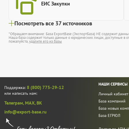
ЕИС Закупки
Посмотреть все 37 источников
*Обращаем внимание: База ExportBase (ЭкспортБаза) НЕ содержит данн
Наша база содержит только данные о юридических лицах, доступные в от
пожалуйста,
удалите его из базы
НАШИ СЕРВИСЫ
8 (800) 775-29-12
Поддержка:
или написать нам:
Личный кабинет
База компаний
Телеграм,
MAX,
ВК
База новых ком
info@export-base.ru
База ЕГРЮЛ