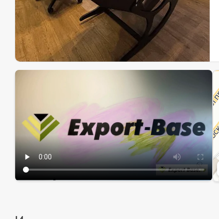
Эк
Ин
Ин