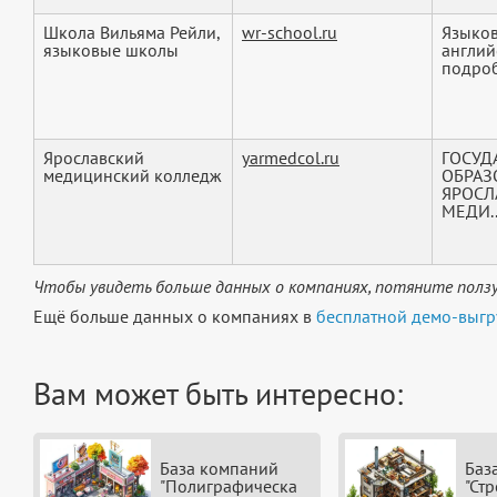
Школа Вильяма Рейли,
wr-school.ru
Языков
языковые школы
англий
подроб
Ярославский
yarmedcol.ru
ГОСУД
медицинский колледж
ОБРАЗ
ЯРОСЛ
МЕДИ..
Чтобы увидеть больше данных о компаниях, потяните ползу
Ещё больше данных о компаниях в
бесплатной демо-выгр
Вам может быть интересно:
База компаний
Баз
"Полиграфическа
"Ст