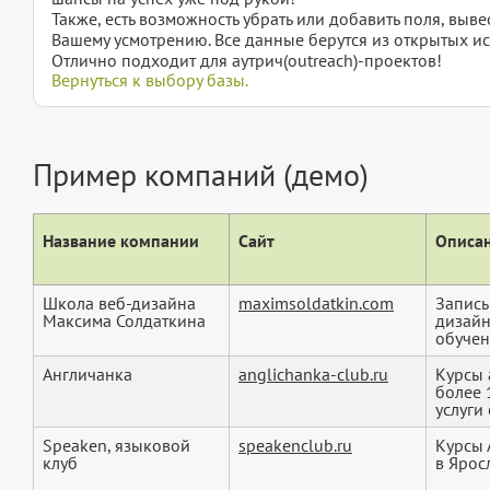
Также, есть возможность убрать или добавить поля, вы
Вашему усмотрению. Все данные берутся из открытых ис
Отлично подходит для аутрич(outreach)-проектов!
Вернуться к выбору базы.
Пример компаний (демо)
Название компании
Сайт
Описан
Школа веб-дизайна
maximsoldatkin.com
Записы
Максима Солдаткина
дизайн
обучени
Англичанка
anglichanka-club.ru
Курсы 
более 
услуги 
Speaken, языковой
speakenclub.ru
Курсы 
клуб
в Ярос