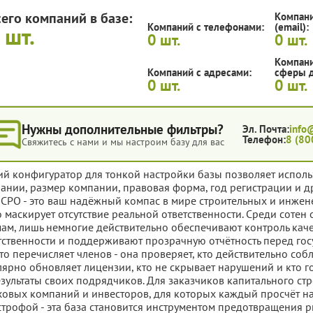
сего компаний в базе:
Компани
Компаний с телефонами:
(email):
0
шт.
0
шт.
0
шт.
Компани
Компаний с адресами:
сферы д
0
шт.
0
шт.
Нужны дополнительные фильтры?
Эл. Почта:
info
Телефон:
8 (80
Свяжитесь с нами и мы настроим базу для вас
ий конфигуратор для тонкой настройки базы позволяет исполь
ании, размер компании, правовая форма, год регистрации и д
 СРО - это ваш надёжный компас в мире строительных и инжен
о маскирует отсутствие реальной ответственности. Среди сотен
ам, лишь немногие действительно обеспечивают контроль каче
тственности и поддерживают прозрачную отчётность перед госу
то перечисляет членов - она проверяет, кто действительно соб
лярно обновляет лицензии, кто не скрывает нарушений и кто г
езультаты своих подрядчиков. Для заказчиков капитального ст
ховых компаний и инвесторов, для которых каждый просчёт н
строфой - эта база становится инструментом предотвращения ри