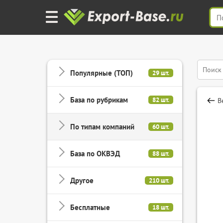
Популярные (ТОП)
29 шт.
База по рубрикам
82 шт.
В
По типам компаний
60 шт.
База по ОКВЭД
88 шт.
Другое
210 шт.
Бесплатные
18 шт.