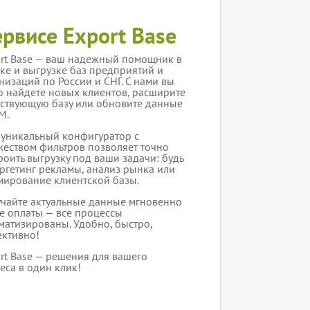
ервисе Export Base
rt Base — ваш надежный помощник в
ке и выгрузке баз предприятий и
низаций по России и СНГ. С нами вы
о найдете новых клиентов, расширите
ствующую базу или обновите данные
M.
уникальный конфигуратор с
еством фильтров позволяет точно
роить выгрузку под ваши задачи: будь
аргетинг рекламы, анализ рынка или
ирование клиентской базы.
чайте актуальные данные мгновенно
е оплаты — все процессы
матизированы. Удобно, быстро,
ктивно!
rt Base — решения для вашего
еса в один клик!