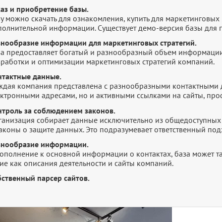
каз и приобретение базы.
у можно скачать для ознакомления, купить для маркетинговых 
полнительной информации. Существует демо-версия базы для п
знообразие информации для маркетинговых стратегий.
за предоставляет богатый и разнообразный объем информации
зработки и оптимизации маркетинговых стратегий компаний.
нтактные данные.
ждая компания представлена с разнообразными контактными 
ектронными адресами, но и активными ссылками на сайты, про
нтроль за соблюдением законов.
ганизация собирает данные исключительно из общедоступных 
законы о защите данных. Это подразумевает ответственный по
знообразие информации.
дополнение к основной информации о контактах, база может т
ие как описания деятельности и сайты компаний.
бственный парсер сайтов.