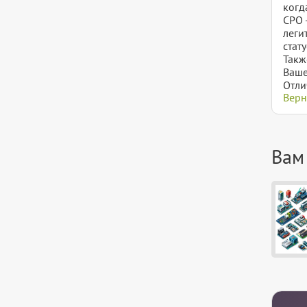
когд
СРО 
леги
стату
Такж
Ваше
Отли
Верн
Вам