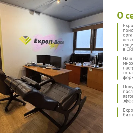
О с
Expo
поис
орга
легк
суще
в CR
Наш 
множ
наст
то т
форм
Полу
посл
авто
эффе
Expo
бизн