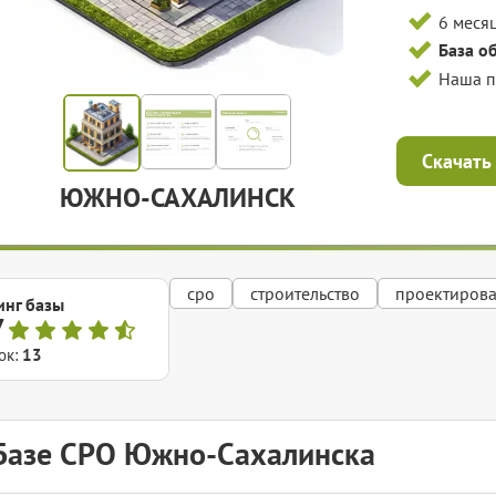
6 меся
База о
Наша 
Скачать
ЮЖНО-САХАЛИНСК
сро
строительство
проектиров
инг базы
7
ок:
13
Базе СРО Южно-Сахалинска