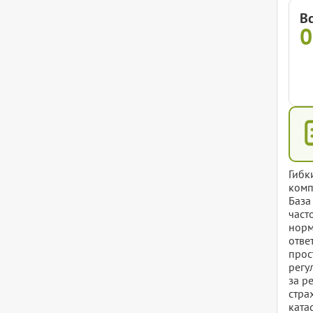
В
Гибк
комп
База
част
норм
отве
прос
регу
за р
стра
ката