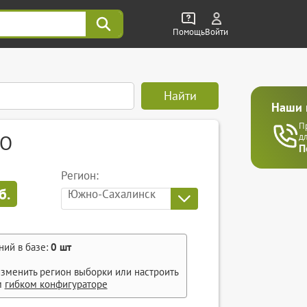
Помощь
Войти
Найти
Наши 
П
РО
д
П
Регион:
б.
Южно-Сахалинск
ний в базе:
0
шт
зменить регион выборки или настроить
м
гибком конфигураторе