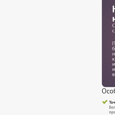
С
с
П
б
н
к
и
и
в
Осо
То
Бо
пр