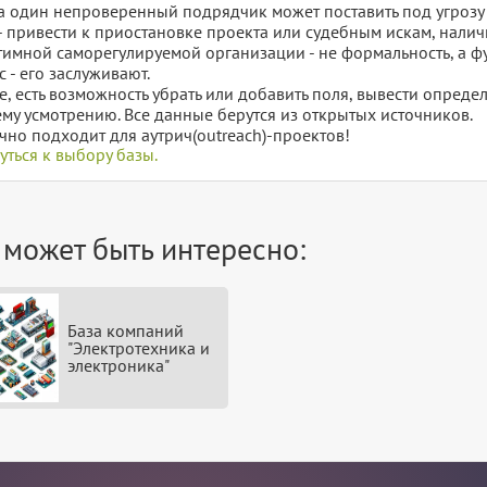
а один непроверенный подрядчик может поставить под угрозу б
- привести к приостановке проекта или судебным искам, нали
тимной саморегулируемой организации - не формальность, а ф
с - его заслуживают.
е, есть возможность убрать или добавить поля, вывести опред
му усмотрению. Все данные берутся из открытых источников.
чно подходит для аутрич(outreach)-проектов!
уться к выбору базы.
 может быть интересно:
База компаний
"Электротехника и
электроника"