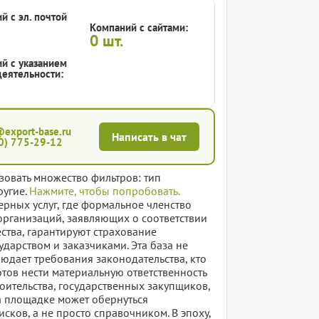
й с эл. почтой
Компаний с сайтами:
0
шт.
й с указанием
еятельности:
@export-base.ru
Написать в чат
0) 775-29-12
зовать множество фильтров: тип
ругие.
Нажмите, чтобы попробовать.
ерных услуг, где формальное членство
 организаций, заявляющих о соответствии
ства, гарантируют страхование
дарством и заказчиками. Эта база не
людает требования законодательства, кто
отов нести материальную ответственность
роительства, государственных закупщиков,
а площадке может обернуться
сков, а не просто справочником. В эпоху,