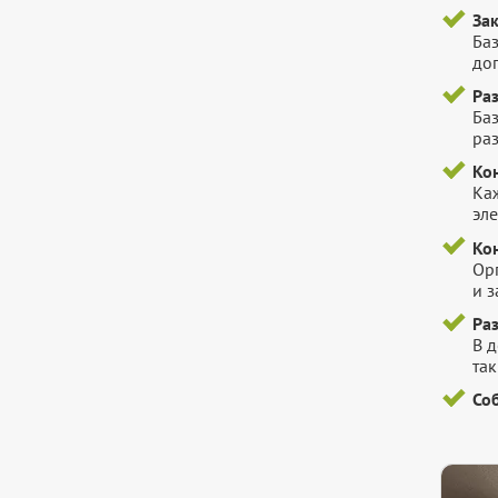
За
Баз
до
Ра
Ба
ра
Ко
Ка
эл
Ко
Ор
и 
Ра
В 
так
Со