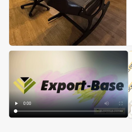
Эк
Ин
Ин