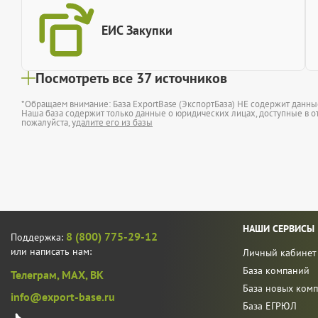
ЕИС Закупки
Посмотреть все 37 источников
*Обращаем внимание: База ExportBase (ЭкспортБаза) НЕ содержит данн
Наша база содержит только данные о юридических лицах, доступные в от
пожалуйста,
удалите его из базы
НАШИ СЕРВИСЫ
8 (800) 775-29-12
Поддержка:
или написать нам:
Личный кабинет
База компаний
Телеграм,
MAX,
ВК
База новых ком
info@export-base.ru
База ЕГРЮЛ