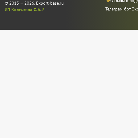
Отзывы в Янд
© 2013 — 2026, Export-base.ru
Телеграм-бот Эк
ИП Колтыгина С. А.↗