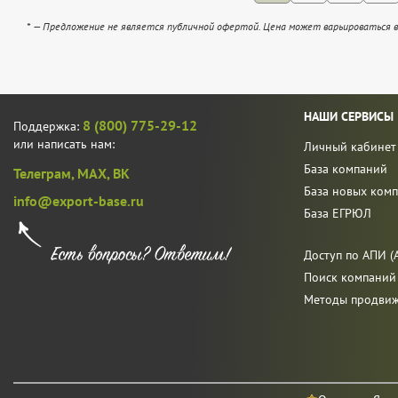
* — Предложение не является публичной офертой. Цена может варьироваться в
НАШИ СЕРВИСЫ
8 (800) 775-29-12
Поддержка:
или написать нам:
Личный кабинет
База компаний
Телеграм,
MAX,
ВК
База новых ком
info@export-base.ru
База ЕГРЮЛ
Доступ по АПИ (A
Поиск компаний
Методы продви