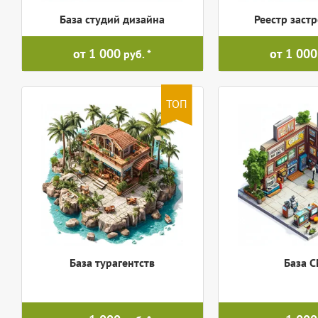
База студий дизайна
Реестр заст
от 1 000
от 1 000
руб.
ТОП
База турагентств
База 