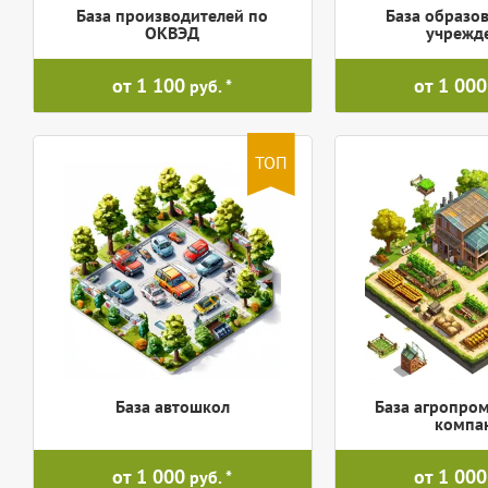
База производителей по
База образо
ОКВЭД
учрежд
от 1 100
от 1 000
руб.
ТОП
База автошкол
База агропро
компа
от 1 000
от 1 000
руб.