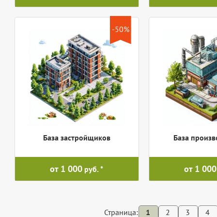
-50%
База застройщиков
База произв
от 1 000
от 1 000
руб.
Страница:
1
2
3
4