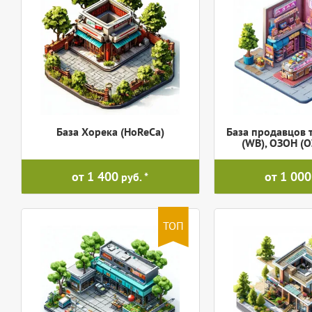
База Хорека (HoReCa)
База продавцов 
(WB), ОЗОН (
от 1 400
от 1 000
руб.
ТОП