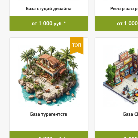
База студий дизайна
Реестр заст
от 1 000
от 1 000
руб.
ТОП
База турагентств
База 