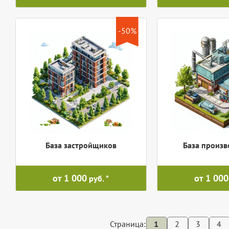
-50%
База застройщиков
База произв
от 1 000
от 1 000
руб.
Страница:
1
2
3
4