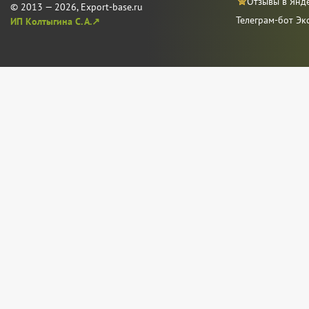
Отзывы в Янд
© 2013 — 2026, Export-base.ru
Телеграм-бот Эк
ИП Колтыгина С. А.↗