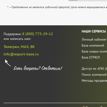
* — Предложение не является публичной офертой. Цена может варьироваться в
НАШИ СЕРВИСЫ
8 (800) 775-29-12
Поддержка:
или написать нам:
Личный кабинет
База компаний
Телеграм,
MAX,
ВК
База новых ком
info@export-base.ru
База ЕГРЮЛ
Доступ по АПИ (A
Поиск компаний
Методы продви