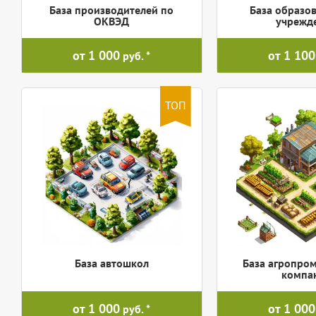
База производителей по
База образо
ОКВЭД
учрежд
от 1 000
от 1 100
руб.
ТОП
База автошкол
База агропро
компа
от 1 000
от 1 000
руб.